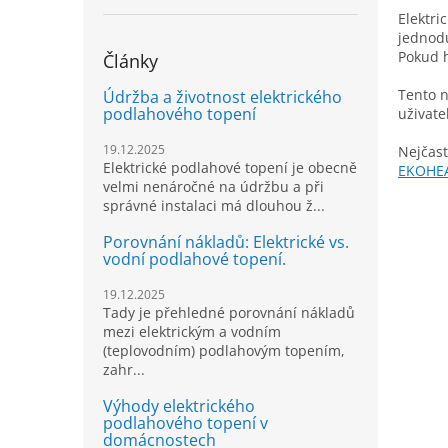
Elektri
jednodu
Pokud h
Články
Tento n
Údržba a životnost elektrického
podlahového topení
uživate
19.12.2025
Nejčast
Elektrické podlahové topení je obecně
EKOHEA
velmi nenáročné na údržbu a při
správné instalaci má dlouhou ž...
Porovnání nákladů: Elektrické vs.
vodní podlahové topení.
19.12.2025
Tady je přehledné porovnání nákladů
mezi elektrickým a vodním
(teplovodním) podlahovým topením,
zahr...
Výhody elektrického
podlahového topení v
domácnostech