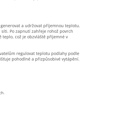
n generovat a udržovat příjemnou teplotu.
síti. Po zapnutí zahřeje rohož povrch
teplo, což je obzvláště příjemné v
vatelům regulovat teplotu podlahy podle
jišťuje pohodlné a přizpůsobivé vytápění.
ch.