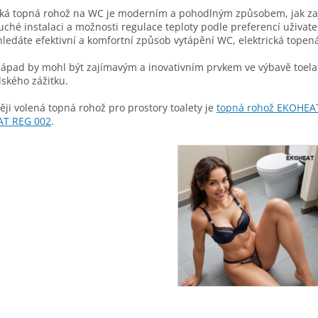
cká topná rohož na WC je moderním a pohodlným způsobem, jak zaji
ché instalaci a možnosti regulace teploty podle preferencí uživatele
ledáte efektivní a komfortní způsob vytápění WC, elektrická topená
ápad by mohl být zajímavým a inovativním prvkem ve výbavě toelat
lského zážitku.
ěji volená topná rohož pro prostory toalety je
topná rohož EKOHEA
T REG 002
.