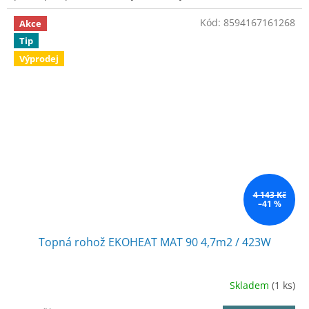
Kód:
8594167161268
Akce
Tip
Výprodej
4 143 Kč
–41 %
Topná rohož EKOHEAT MAT 90 4,7m2 / 423W
Skladem
(1 ks)