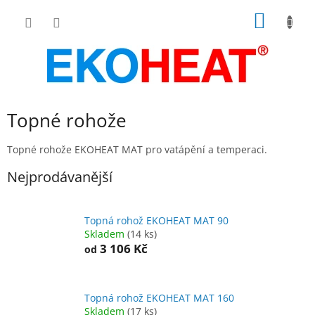
Přejít
NÁKUP
na
obsah
KOŠÍK
Topné rohože
Topné rohože EKOHEAT MAT pro vatápění a temperaci.
Nejprodávanější
Topná rohož EKOHEAT MAT 90
Skladem
(14 ks)
3 106 Kč
od
Topná rohož EKOHEAT MAT 160
Skladem
(17 ks)