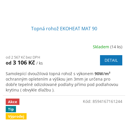
Topná rohož EKOHEAT MAT 90
Skladem
(14 ks)
od 2 567 Kč bez DPH
DETAIL
3 106 Kč
od
/ ks
Samolepící dvoužilová topná rohož s výkonem
90W/m²
ochranným opletením a výškou jen 3mm je určena pro
dobře tepelně odizolované podlahy přímo pod podlahovou
krytinu ( obvykle dlažbu ).
Kód:
8594167161244
Akce
Tip
Výprodej