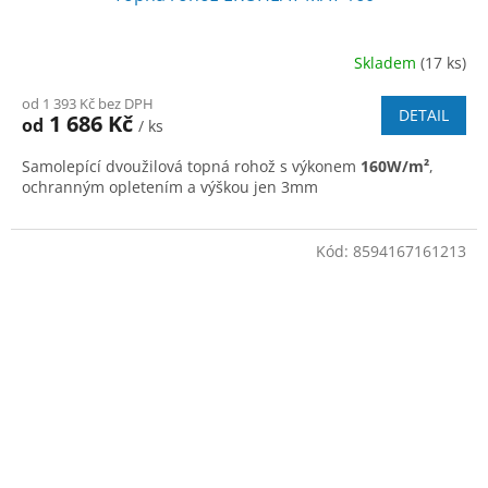
Skladem
(17 ks)
od 1 393 Kč bez DPH
DETAIL
1 686 Kč
od
/ ks
Samolepící dvoužilová topná rohož s výkonem
160W/m²
,
ochranným opletením a výškou jen 3mm
Kód:
8594167161213