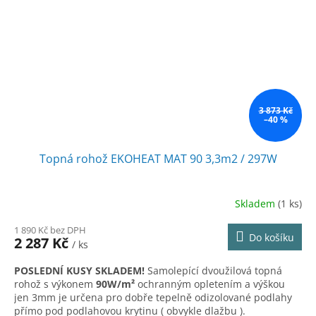
3 873 Kč
–40 %
Topná rohož EKOHEAT MAT 90 3,3m2 / 297W
Skladem
(1 ks)
1 890 Kč bez DPH
Do košíku
2 287 Kč
/ ks
POSLEDNÍ KUSY SKLADEM!
Samolepící dvoužilová topná
rohož s výkonem
90W/m²
ochranným opletením a výškou
jen 3mm je určena pro dobře tepelně odizolované podlahy
přímo pod podlahovou krytinu ( obvykle dlažbu ).