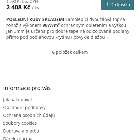
1 990 Kč bez DPH
Do košíku
2 408 Kč
/ ks
POSLEDNÍ KUSY SKLADEM!
Samolepící dvoužilová topná
rohož s výkonem
90W/m²
ochranným opletením a výškou
jen 3mm je určena pro dobře tepelně odizolované podlahy
přímo pod podlahovou krytinu ( obvykle dlažbu ).
6
položek celkem
O
v
l
Z
á
á
d
p
a
a
Informace pro vás
c
t
í
Jak nakupovat
í
p
r
Obchodní podmínky
v
Ochrana osobních údajů
k
Soubory cookies
y
Doprava a platba
v
ý
Dárek zdarma