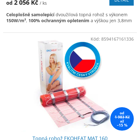
2 056 Kč
od
/ ks
je
5,0
Celoplošně samolepící
dvoužilová topná rohož s výkonem
z
150W/m²
,
100% ochranným opletením
a výškou jen 3,8mm
5
hvězdiček.
Kód:
8594167161336
od
1 983 Kč
až
–15 %
Topná rohož EKOHEAT MAT 160