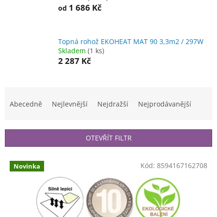
1 686 Kč
od
Topná rohož EKOHEAT MAT 90 3,3m2 / 297W
Skladem
(1 ks)
2 287 Kč
Ř
a
Abecedně
Nejlevnější
Nejdražší
Nejprodávanější
z
e
n
OTEVŘÍT FILTR
í
p
V
r
Kód:
8594167162708
Novinka
ý
o
p
d
i
u
s
k
p