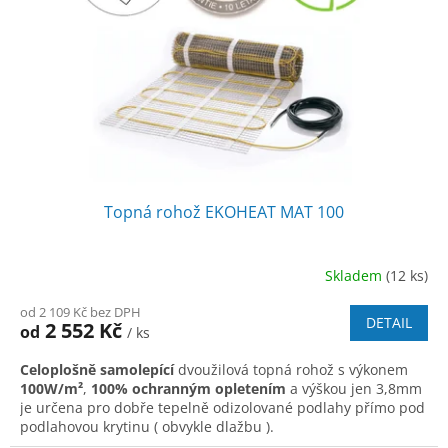
t
r
ů
o
d
u
k
t
ů
Topná rohož EKOHEAT MAT 100
Skladem
(12 ks)
Průměrné
hodnocení
od 2 109 Kč bez DPH
produktu
DETAIL
2 552 Kč
od
/ ks
je
4,9
Celoplošně samolepící
dvoužilová topná rohož s výkonem
z
100W/m²
,
100% ochranným opletením
a výškou jen 3,8mm
5
je určena pro dobře tepelně odizolované podlahy přímo pod
hvězdiček.
podlahovou krytinu ( obvykle dlažbu ).