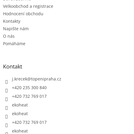
p
Velkoobchod a registrace
i
Hodnocení obchodu
s
u
Kontakty
Napište nám
O nás
Pomáháme
Kontakt
j.krecek
@
topenipraha.cz
+420 235 300 840
+420 732 769 017
ekoheat
ekoheat
+420 732 769 017
ekoheat