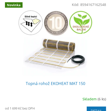
Kód:
8594167162548
Novinka
Topná rohož EKOHEAT MAT 150
Skladem
(6 ks)
Průměrné
hodnocení
od 1 699 Kč bez DPH
produktu
DETAIL