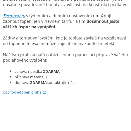
dosáhne požadované teploty v závislosti na konstrukci podlahy.
Termostaty
s týdenním a denním nastavením umožňují
zapnout topení jen v "levném tarifu" a tím
dosáhnout ještě
větších úspor na vytápění
.
Žádný alternativní systém, kde je teplota závislá na vzdálenosti
od topného tělesa, nemůže zajistit stejný komfortní efekt.
Náš tým profesionálů nabízí cennou pomoc při přípravě vašeho
podlahového vytápění:
cenová nabídka
ZDARMA
příprava materiálu
doprava
ZDARMA
kontaktujte nás:
obchod@topenipraha.cz