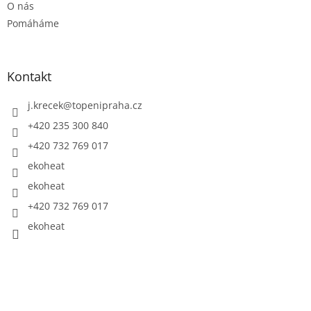
O nás
Pomáháme
Kontakt
j.krecek
@
topenipraha.cz
+420 235 300 840
+420 732 769 017
ekoheat
ekoheat
+420 732 769 017
ekoheat