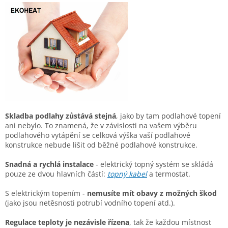
Skladba podlahy zůstává stejná
, jako by tam podlahové topení
ani nebylo. To znamená, že v závislosti na vašem výběru
podlahového vytápění se celková výška vaší podlahové
konstrukce nebude lišit od běžné podlahové konstrukce.
Snadná a rychlá instalace
- elektrický topný systém se skládá
pouze ze dvou hlavních částí:
topný kabel
a termostat.
S el
ektrickým topením -
nemusíte mít obavy z možných škod
(jako jsou netěsn
osti potrubí vodního top
ení atd.).
Regul
ac
e teploty je nezávisle řízena
, tak že každou místnost