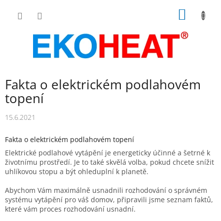
Přejít
NÁKUP
na
obsah
KOŠÍK
Fakta o elektrickém podlahovém
topení
15.6.2021
Fakta o elektrickém podlahovém topení
Elektrické podlahové vytápění je energeticky účinné a šetrné k
životnímu prostředí.
Je to také skvělá volba, pokud chcete snížit
uhlíkovou stopu a
být ohleduplní k planetě.
Abychom Vám maximálně usnadnili rozhodování o správném
systému vytápění pro váš domov, připravili jsme seznam faktů,
které vám proces rozhodování usnadní.