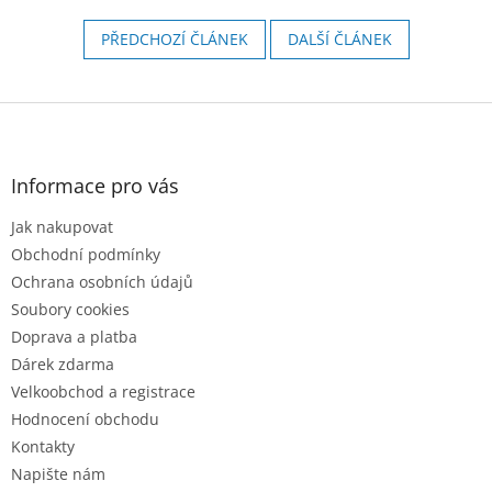
PŘEDCHOZÍ ČLÁNEK
DALŠÍ ČLÁNEK
Z
á
p
a
Informace pro vás
t
Jak nakupovat
í
Obchodní podmínky
Ochrana osobních údajů
Soubory cookies
Doprava a platba
Dárek zdarma
Velkoobchod a registrace
Hodnocení obchodu
Kontakty
Napište nám