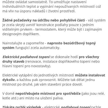
můžete ovládat samostatně. To umožňuje nastavení
individuálních teplot a vypínání nepoužívaných místností co
ž
má vliv na
úsporu nákladů i životní prostředí.
Žádné
požadavky na údržbu nebo
pohyblivé části
- váš systém
je zcela skrytý uvnitř konstrukce podlahy pouze s jedním
viditelným prvkem - termostatem, který může být i zajímavým
designovým doplňkem.
Nainstalujte a zapomeňte -
naprosto bezúdržbový topný
systém
fungující zcela automaticky.
Elektrické podlahové topení
se dokonale hodí
pro všechny
druhy staveb
(renovace, instalace doplňkového topení nebo
hlavní topení pro novostavby).
Elektrické vytápění do jednotlivých místností
můžete instalovat
dykoliv.
a každou pak zprovoznit. Můžete tak dělat jednu
místnost po druhé, jak vám stavební práce dovolí.
V domě
nepotřebujete místnost pro spotřebiče
(jako jsou relé,
kotle atd.) ani místo na uložení paliva.
Získáte rychlý výsledek
- elektrické
podlahové topení
rychle