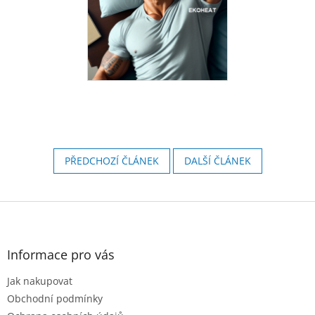
PŘEDCHOZÍ ČLÁNEK
DALŠÍ ČLÁNEK
Z
á
p
a
Informace pro vás
t
Jak nakupovat
í
Obchodní podmínky