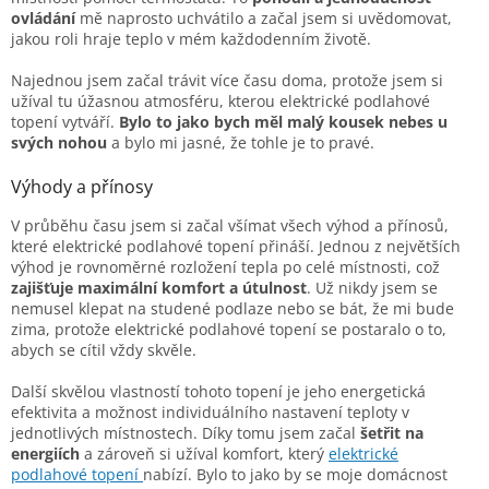
ovládání
mě naprosto uchvátilo a začal jsem si uvědomovat,
jakou roli hraje teplo v mém každodenním životě.
Najednou jsem začal trávit více času doma, protože jsem si
užíval tu úžasnou atmosféru, kterou elektrické podlahové
topení vytváří.
Bylo to jako bych měl malý kousek nebes u
svých nohou
a bylo mi jasné, že tohle je to pravé.
Výhody a přínosy
V průběhu času jsem si začal všímat všech výhod a přínosů,
které elektrické podlahové topení přináší. Jednou z největších
výhod je rovnoměrné rozložení tepla po celé místnosti, což
zajišťuje maximální komfort a útulnost
. Už nikdy jsem se
nemusel klepat na studené podlaze nebo se bát, že mi bude
zima, protože elektrické podlahové topení se postaralo o to,
abych se cítil vždy skvěle.
Další skvělou vlastností tohoto topení je jeho energetická
efektivita a možnost individuálního nastavení teploty v
jednotlivých místnostech. Díky tomu jsem začal
šetřit na
energiích
a zároveň si užíval komfort, který
elektrické
podlahové topení
nabízí. Bylo to jako by se moje domácnost