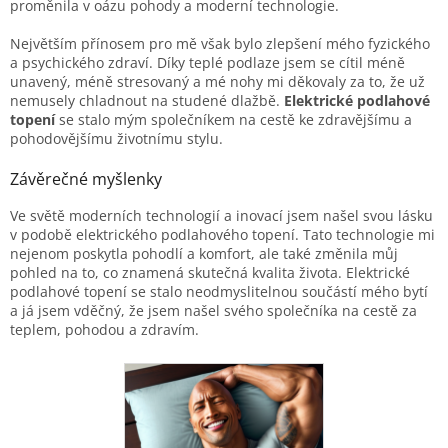
proměnila v oázu pohody a moderní technologie.
Největším přínosem pro mě však bylo zlepšení mého fyzického
a psychického zdraví. Díky teplé podlaze jsem se cítil méně
unavený, méně stresovaný a mé nohy mi děkovaly za to, že už
nemusely chladnout na studené dlažbě.
Elektrické podlahové
topení
se stalo mým společníkem na cestě ke zdravějšímu a
pohodovějšímu životnímu stylu.
Závěrečné myšlenky
Ve světě moderních technologií a inovací jsem našel svou lásku
v podobě elektrického podlahového topení. Tato technologie mi
nejenom poskytla pohodlí a komfort, ale také změnila můj
pohled na to, co znamená skutečná kvalita života. Elektrické
podlahové topení se stalo neodmyslitelnou součástí mého bytí
a já jsem vděčný, že jsem našel svého společníka na cestě za
teplem, pohodou a zdravím.