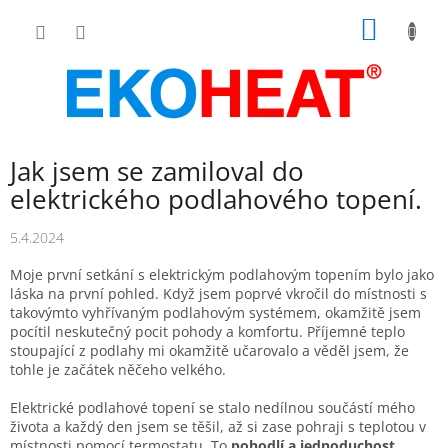
Přejít
NÁKUP
na
obsah
KOŠÍK
Jak jsem se zamiloval do
elektrického podlahového topení.
5.4.2024
Moje první setkání s elektrickým podlahovým topením bylo jako
láska na první pohled. Když jsem poprvé vkročil do místnosti s
takovýmto vyhřívaným podlahovým systémem, okamžitě jsem
pocítil neskutečný pocit pohody a komfortu. Příjemné teplo
stoupající z podlahy mi okamžitě učarovalo a věděl jsem, že
tohle je začátek něčeho velkého.
Elektrické podlahové topení se stalo nedílnou součástí mého
života a každý den jsem se těšil, až si zase pohraji s teplotou v
místnosti pomocí termostatu. To
pohodlí a jednoduchost