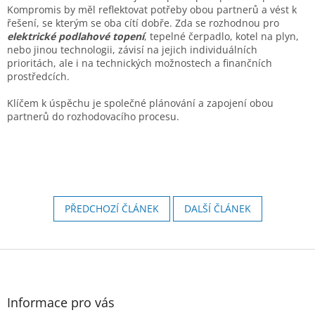
Kompromis by měl reflektovat potřeby obou partnerů a vést k
řešení, se kterým se oba cítí dobře. Zda se rozhodnou pro
elektrické
podlahové topení
, tepelné čerpadlo, kotel na plyn,
nebo jinou technologii, závisí na jejich individuálních
prioritách, ale i na technických možnostech a finančních
prostředcích.
Klíčem k úspěchu je společné plánování a zapojení obou
partnerů do rozhodovacího procesu.
PŘEDCHOZÍ ČLÁNEK
DALŠÍ ČLÁNEK
Z
á
p
a
Informace pro vás