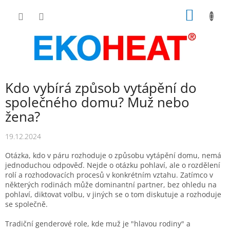
Přejít
NÁKUP
na
obsah
KOŠÍK
Kdo vybírá způsob vytápění do
společného domu? Muž nebo
žena?
19.12.2024
Otázka, kdo v páru rozhoduje o způsobu vytápění domu, nemá
jednoduchou odpověď. Nejde o otázku pohlaví, ale o rozdělení
rolí a rozhodovacích procesů v konkrétním vztahu. Zatímco v
některých rodinách může dominantní partner, bez ohledu na
pohlaví, diktovat volbu, v jiných se o tom diskutuje a rozhoduje
se společně.
Tradiční genderové role, kde muž je "hlavou rodiny" a