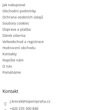
t
Jak nakupovat
í
Obchodní podmínky
Ochrana osobních údajů
Soubory cookies
Doprava a platba
Dárek zdarma
Velkoobchod a registrace
Hodnocení obchodu
Kontakty
Napište nám
O nás
Pomáháme
Kontakt
j.krecek
@
topenipraha.cz
+420 235 300 840