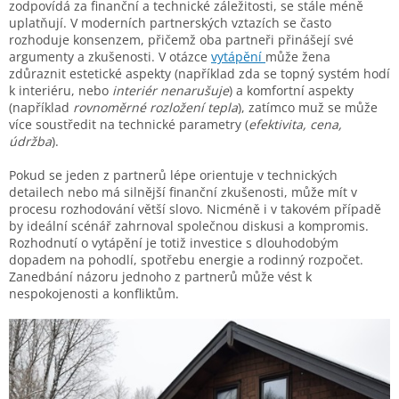
zodpovídá za finanční a technické záležitosti, se stále méně
uplatňují. V moderních partnerských vztazích se často
rozhoduje konsenzem, přičemž oba partneři přinášejí své
argumenty a zkušenosti. V otázce
vytápění
může žena
zdůraznit estetické aspekty (například zda se topný systém hodí
k interiéru, nebo
interiér nenarušuje
) a komfortní aspekty
(například
rovnoměrné rozložení tepla
), zatímco muž se může
více soustředit na technické parametry (
efektivita, cena,
údržba
).
Pokud se jeden z partnerů lépe orientuje v technických
detailech nebo má silnější finanční zkušenosti, může mít v
procesu rozhodování větší slovo. Nicméně i v takovém případě
by ideální scénář zahrnoval společnou diskusi a kompromis.
Rozhodnutí o vytápění je totiž investice s dlouhodobým
dopadem na pohodlí, spotřebu energie a rodinný rozpočet.
Zanedbání názoru jednoho z partnerů může vést k
nespokojenosti a konfliktům.