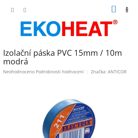
Přejít
NÁKUP
na
obsah
KOŠÍK
Izolační páska PVC 15mm / 10m
modrá
Průměrné
Neohodnoceno
Podrobnosti hodnocení
Značka:
ANTICOR
hodnocení
produktu
je
0,0
z
5
hvězdiček.