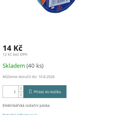
14 Kč
12 Kč bez DPH
Měrná
Skladem
(40 ks)
cena:
Můžeme doručit do:
10.8.2026
Přidat do košíku
Elektrikářská izolační páska.