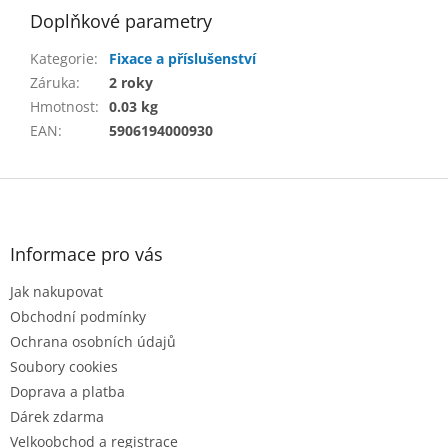
Doplňkové parametry
Kategorie
:
Fixace a příslušenství
Záruka
:
2 roky
Hmotnost
:
0.03 kg
EAN
:
5906194000930
Z
á
p
a
Informace pro vás
t
Jak nakupovat
í
Obchodní podmínky
Ochrana osobních údajů
Soubory cookies
Doprava a platba
Dárek zdarma
Velkoobchod a registrace