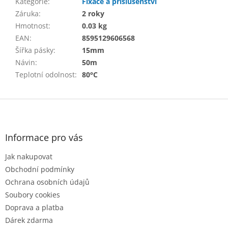
Kategorie
:
Fixace a příslušenství
Záruka
:
2 roky
Hmotnost
:
0.03 kg
EAN
:
8595129606568
Šířka pásky
:
15mm
Návin
:
50m
Teplotní odolnost
:
80°C
Z
á
p
a
Informace pro vás
t
Jak nakupovat
í
Obchodní podmínky
Ochrana osobních údajů
Soubory cookies
Doprava a platba
Dárek zdarma