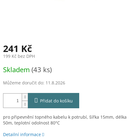
241 Kč
199 Kč bez DPH
Měrná
Skladem
(43 ks)
cena:
Můžeme doručit do:
11.8.2026
Přidat do košíku
pro připevnění topného kabelu k potrubí, šířka 15mm, délka
50m, teplotní odolnost 80°C
Detailní informace