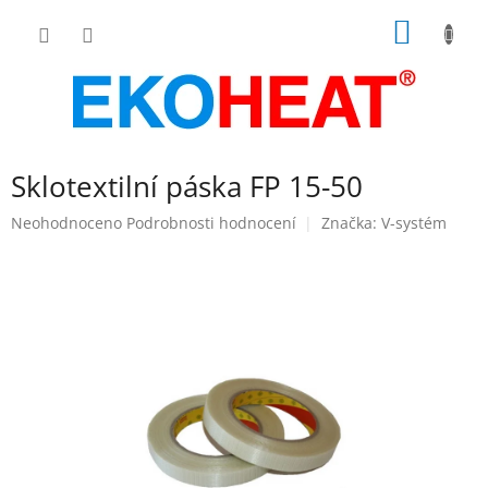
Přejít
NÁKUP
na
obsah
KOŠÍK
Sklotextilní páska FP 15-50
Průměrné
Neohodnoceno
Podrobnosti hodnocení
Značka:
V-systém
hodnocení
produktu
je
0,0
z
5
hvězdiček.