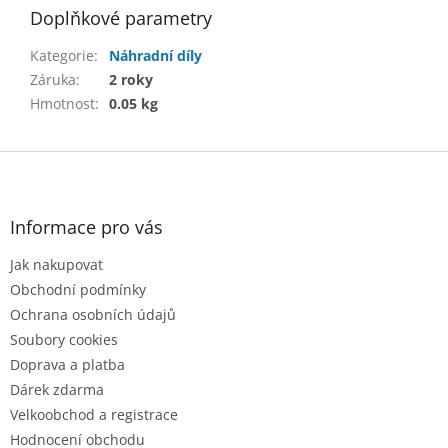
Doplňkové parametry
Kategorie
:
Náhradní díly
Záruka
:
2 roky
Hmotnost
:
0.05 kg
Z
á
p
a
Informace pro vás
t
Jak nakupovat
í
Obchodní podmínky
Ochrana osobních údajů
Soubory cookies
Doprava a platba
Dárek zdarma
Velkoobchod a registrace
Hodnocení obchodu