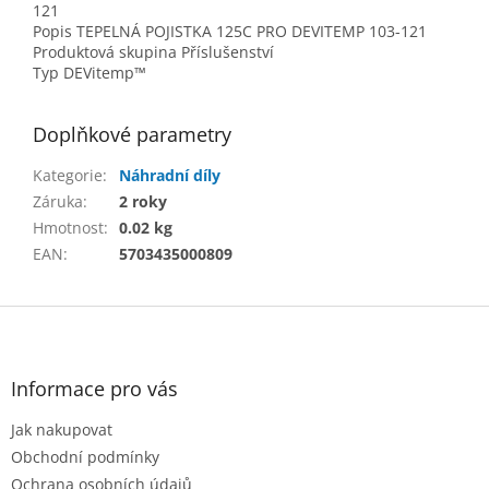
121
Popis TEPELNÁ POJISTKA 125C PRO DEVITEMP 103-121
Produktová skupina Příslušenství
Typ DEVitemp™
Doplňkové parametry
Kategorie
:
Náhradní díly
Záruka
:
2 roky
Hmotnost
:
0.02 kg
EAN
:
5703435000809
Z
á
p
a
Informace pro vás
t
Jak nakupovat
í
Obchodní podmínky
Ochrana osobních údajů