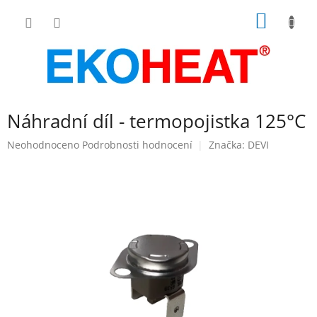
Přejít
NÁKUP
na
obsah
KOŠÍK
Náhradní díl - termopojistka 125°C
Průměrné
Neohodnoceno
Podrobnosti hodnocení
Značka:
DEVI
hodnocení
produktu
je
0,0
z
5
hvězdiček.