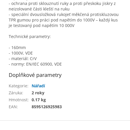
- ochrana proti sklouznutí ruky a proti přeskoku jiskry z
neizolované části kleští na ruku
- speciální dvousložková rukojeť měkčená protiskluzovou
TPR gumou pro práci pod napětím do 1000V – každý kus
je testovaný pod napětím 10 000V
Technické parametry:
- 160mm
- 1000V, VDE
- materiál: CrV
- normy: EN/IEC 60900, VDE
Doplňkové parametry
Kategorie
:
Nářadí
Záruka
:
2 roky
Hmotnost
:
0.17 kg
EAN
:
8595126925983
Z
á