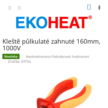
Přejít
NÁKUP
na
obsah
KOŠÍK
Kleště půlkulaté zahnuté 160mm,
1000V
Průměrné
Neohodnoceno
Podrobnosti hodnocení
Novinka
hodnocení
Značka:
EXTOL
produktu
je
0,0
z
5
hvězdiček.