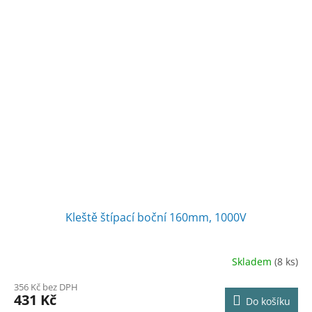
Kleště štípací boční 160mm, 1000V
Skladem
(8 ks)
Průměrné
hodnocení
356 Kč bez DPH
produktu
431 Kč
Do košíku
je