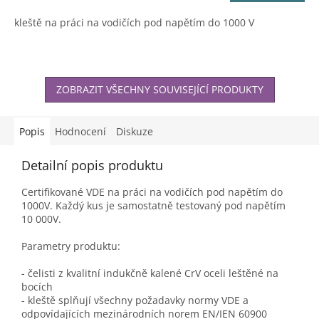
5,0
z
kleště na práci na vodičích pod napětím do 1000 V
5
hvězdiček.
ZOBRAZIT VŠECHNY SOUVISEJÍCÍ PRODUKTY
Popis
Hodnocení
Diskuze
Detailní popis produktu
Certifikované VDE na práci na vodičích pod napětím do
1000V. Každý kus je samostatně testovaný pod napětím
10 000V.
Parametry produktu:
- čelisti z kvalitní indukčně kalené CrV oceli leštěné na
bocích
- kleště splňují všechny požadavky normy VDE a
odpovídajících mezinárodních norem EN/IEN 60900