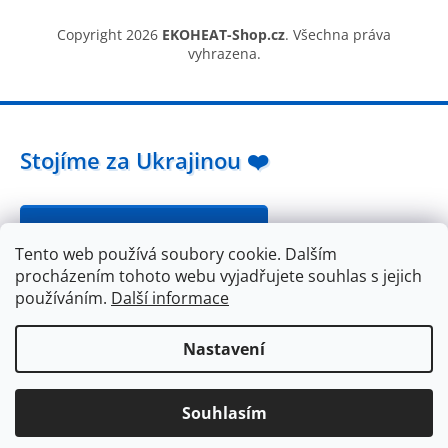
Copyright 2026
EKOHEAT-Shop.cz
. Všechna práva
vyhrazena.
Stojíme za Ukrajinou ❤️
Jak a čím pomoci »
Tento web používá soubory cookie. Dalším
procházením tohoto webu vyjadřujete souhlas s jejich
používáním.
Další informace
Nastavení
Dárek k objednávce nad 2000Kč. Doprava ZDARMA při nákupu
Souhlasím
nad 5000Kč.