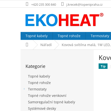
Přejít
+420 235 300 840
j.krecek@topenipraha.cz
na
obsah
Topné kabely
Topné rohože
Termostaty
Domů
Nářadí
Kovová svítilna malá, 1W LED,
P
Kovo
o
Přeskočit
s
Kategorie
kategorie
Tip
t
r
Topné kabely
a
Topné rohože
n
Termostaty
n
í
Topné rohože venkovní
p
Samoregulační topné kabely
a
Systémové desky