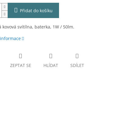
Přidat do košíku
á kovová svítílna, baterka, 1W / 50lm.
 informace
ZEPTAT SE
HLÍDAT
SDÍLET