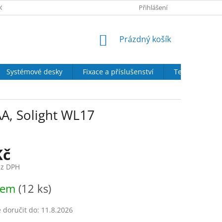
CH ÚDAJŮ
SOUBORY COOKIES
DOPRAVA A PLATBA
Přihlášení
DÁRE
NÁKUPNÍ
Prázdný košík
KOŠÍK
Systémové desky
Fixace a příslušenství
Tepelná izola
AA, Solight WL17
Kč
ez DPH
dem
(12 ks)
doručit do:
11.8.2026