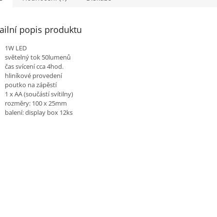
ailní popis produktu
1W LED
světelný tok 50lumenů
čas svícení cca 4hod.
hliníkové provedení
poutko na zápěstí
1 x AA (součástí svítilny)
rozměry: 100 x 25mm
balení: display box 12ks