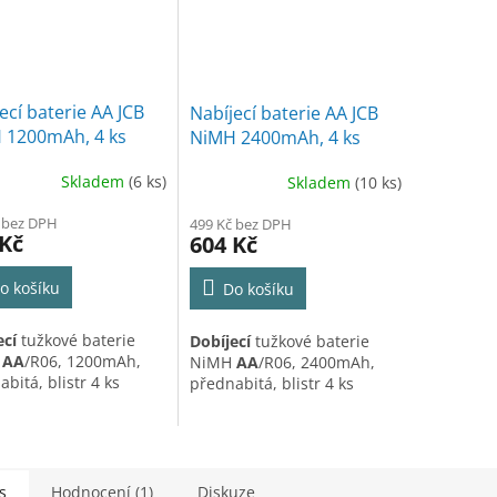
ecí baterie AA JCB
Nabíjecí baterie AA JCB
 1200mAh, 4 ks
NiMH 2400mAh, 4 ks
Skladem
(6 ks)
Skladem
(10 ks)
 bez DPH
499 Kč bez DPH
 Kč
604 Kč
o košíku
Do košíku
ecí
tužkové baterie
Dobíjecí
tužkové baterie
H
AA
/R06, 1200mAh,
NiMH
AA
/R06, 2400mAh,
bitá, blistr 4 ks
přednabitá, blistr 4 ks
s
Hodnocení (1)
Diskuze