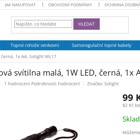
JAK NAKUPOVAT
OBCHODNÍ PODMÍNKY
OCHRANA OSOBNÍ
HLEDAT
Topné rohože venkovní
Samoregulační topné kabely
 černá, 1x AA, Solight WL17
vá svítilna malá, 1W LED, černá, 1x 
Průměrné
1 hodnocení
Podrobnosti hodnocení
Značka:
Solight
hodnocení
99 
produktu
je
82 Kč b
5,0
z
Měrná
Skla
5
cena:
hvězdiček.
Můžeme 