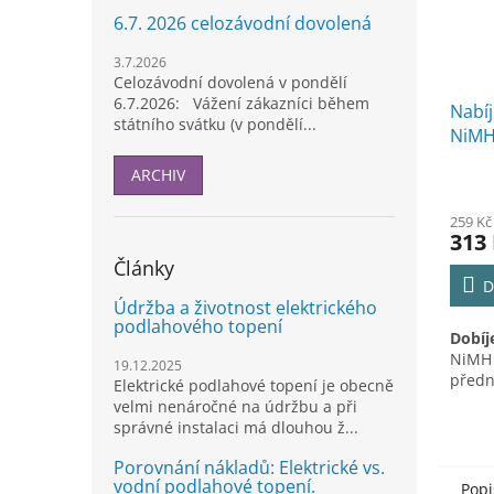
6.7. 2026 celozávodní dovolená
3.7.2026
Celozávodní dovolená v pondělí
6.7.2026: Vážení zákazníci během
Nabíj
státního svátku (v pondělí...
NiMH
ARCHIV
259 Kč
313
Články
D
Údržba a životnost elektrického
podlahového topení
Dobíj
NiM
19.12.2025
předna
Elektrické podlahové topení je obecně
velmi nenáročné na údržbu a při
správné instalaci má dlouhou ž...
Porovnání nákladů: Elektrické vs.
vodní podlahové topení.
Popi