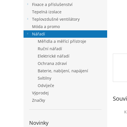
n
Fixace a příslušenství
e
Tepelná izolace
l
Teplovzdušné ventilátory
Móda a promo
Nářadí
Měřidla a měřící přístroje
Ruční nářadí
Elektrické nářadí
Ochrana zdraví
Baterie, nabíjení, napájení
Svítilny
Odvíječe
Výprodej
Souvi
Značky
K
Novinky