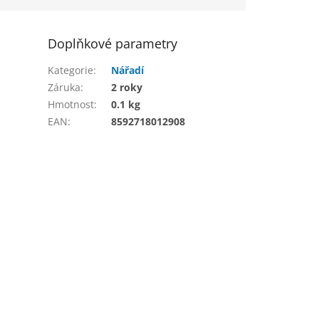
Doplňkové parametry
Kategorie
:
Nářadí
Záruka
:
2 roky
Hmotnost
:
0.1 kg
EAN
:
8592718012908