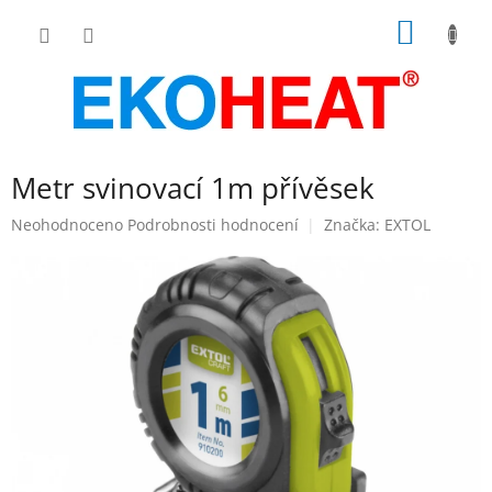
Přejít
NÁKUP
na
obsah
KOŠÍK
Metr svinovací 1m přívěsek
Průměrné
Neohodnoceno
Podrobnosti hodnocení
Značka:
EXTOL
hodnocení
produktu
je
0,0
z
5
hvězdiček.