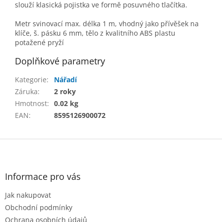
slouží klasická pojistka ve formě posuvného tlačítka.
Metr svinovací max. délka 1 m, vhodný jako přívěšek na
klíče, š. pásku 6 mm, tělo z kvalitního ABS plastu
potažené pryží
Doplňkové parametry
Kategorie
:
Nářadí
Záruka
:
2 roky
Hmotnost
:
0.02 kg
EAN
:
8595126900072
Z
á
p
a
Informace pro vás
t
Jak nakupovat
í
Obchodní podmínky
Ochrana osobních údajů