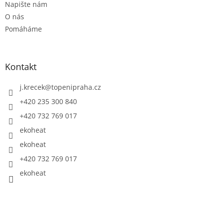
Napište nám
O nás
Pomáháme
Kontakt
j.krecek
@
topenipraha.cz
+420 235 300 840
+420 732 769 017
ekoheat
ekoheat
+420 732 769 017
ekoheat