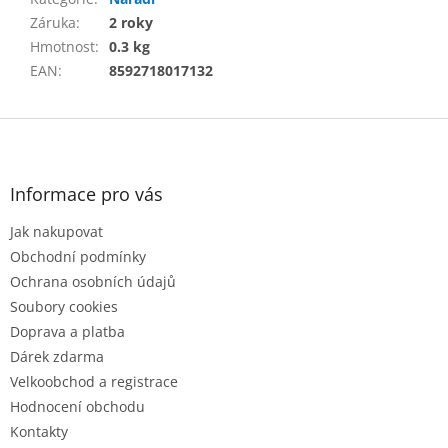
Záruka
:
2 roky
Hmotnost
:
0.3 kg
EAN
:
8592718017132
Z
á
p
a
Informace pro vás
t
Jak nakupovat
í
Obchodní podmínky
Ochrana osobních údajů
Soubory cookies
Doprava a platba
Dárek zdarma
Velkoobchod a registrace
Hodnocení obchodu
Kontakty