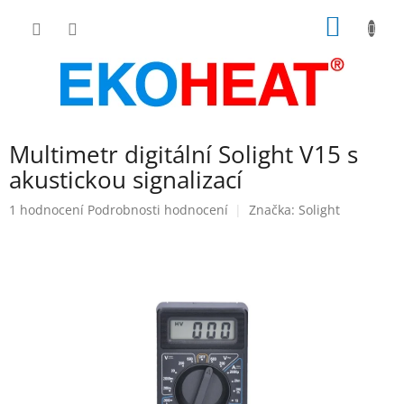
Přejít
NÁKUP
na
obsah
KOŠÍK
Multimetr digitální Solight V15 s
akustickou signalizací
Průměrné
1 hodnocení
Podrobnosti hodnocení
Značka:
Solight
hodnocení
produktu
je
5,0
z
5
hvězdiček.