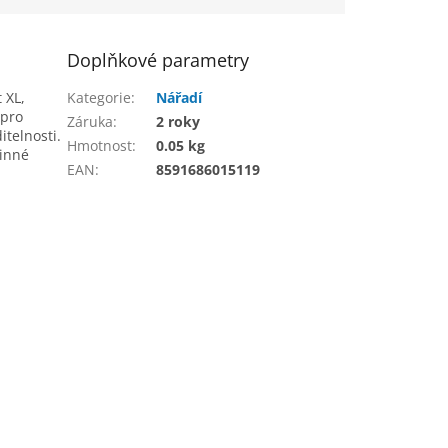
Doplňkové parametry
t XL,
Kategorie
:
Nářadí
 pro
Záruka
:
2 roky
itelnosti.
Hmotnost
:
0.05 kg
vinné
EAN
:
8591686015119