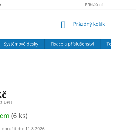
CH ÚDAJŮ
SOUBORY COOKIES
DOPRAVA A PLATBA
Přihlášení
DÁRE
NÁKUPNÍ
Prázdný košík
KOŠÍK
Systémové desky
Fixace a příslušenství
Tepelná izola
s
Kč
ez DPH
dem
(6 ks)
doručit do:
11.8.2026