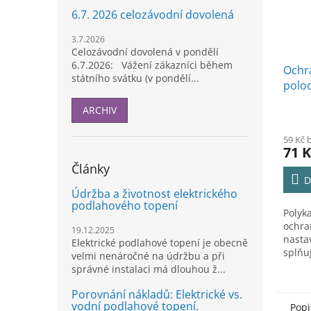
6.7. 2026 celozávodní dovolená
3.7.2026
Celozávodní dovolená v pondělí
6.7.2026: Vážení zákazníci během
Ochra
státního svátku (v pondělí...
polo
ARCHIV
59 Kč 
71 K
Články
D
Údržba a životnost elektrického
podlahového topení
Polyk
ochra
19.12.2025
nastav
Elektrické podlahové topení je obecně
splňu
velmi nenáročné na údržbu a při
správné instalaci má dlouhou ž...
Porovnání nákladů: Elektrické vs.
vodní podlahové topení.
Popi