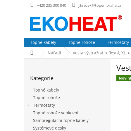
Přejít
+420 235 300 840
j.krecek@topenipraha.cz
na
obsah
Topné kabely
Topné rohože
Termostaty
Domů
Nářadí
Vesta výstražná reflexní, XL, 
P
Vest
o
Přeskočit
s
Kategorie
kategorie
Novin
t
r
Topné kabely
a
Topné rohože
n
Termostaty
n
í
Topné rohože venkovní
p
Samoregulační topné kabely
a
Systémové desky