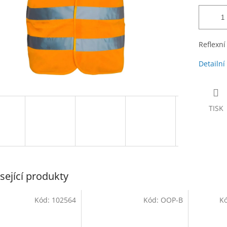
Reflexní
Detailní
TISK
sející produkty
Kód:
102564
Kód:
OOP-B
K