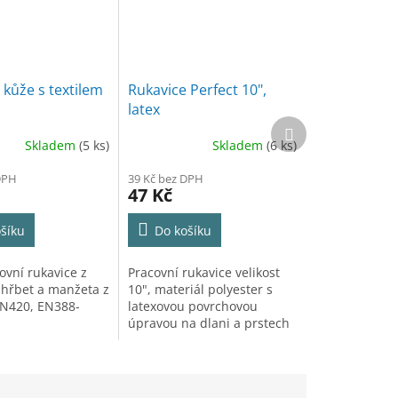
 kůže s textilem
Rukavice Perfect 10",
latex
Další
produkt
Skladem
(5 ks)
Skladem
(6 ks)
DPH
39 Kč bez DPH
47 Kč
šíku
Do košíku
ovní rukavice z
Pracovní rukavice velikost
 hřbet a manžeta z
10", materiál polyester s
EN420, EN388-
latexovou povrchovou
úpravou na dlani a prstech
zvyšující odolnost.