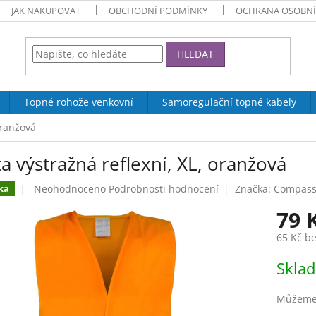
JAK NAKUPOVAT
OBCHODNÍ PODMÍNKY
OCHRANA OSOBNÍ
HLEDAT
Topné rohože venkovní
Samoregulační topné kabely
oranžová
a výstražná reflexní, XL, oranžová
Průměrné
Neohodnoceno
Podrobnosti hodnocení
Značka:
Compas
ka
hodnocení
79 
produktu
je
65 Kč b
0,0
z
Měrná
Skla
5
cena:
hvězdiček.
Můžeme 