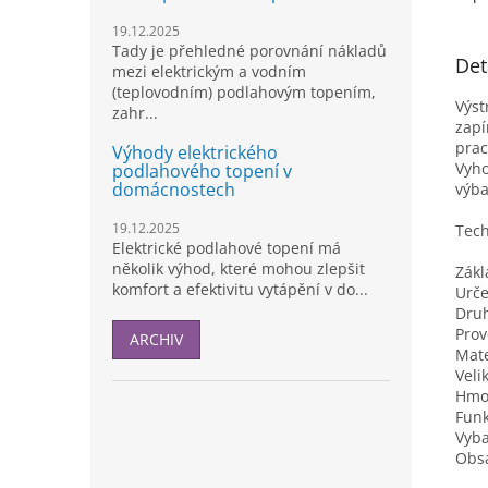
19.12.2025
Tady je přehledné porovnání nákladů
Det
mezi elektrickým a vodním
(teplovodním) podlahovým topením,
Výst
zahr...
zapí
prac
Výhody elektrického
Vyho
podlahového topení v
domácnostech
výba
19.12.2025
Tech
Elektrické podlahové topení má
několik výhod, které mohou zlepšit
Zákl
komfort a efektivitu vytápění v do...
Urče
Druh
Prov
ARCHIV
Mate
Veli
Hmot
Funk
Vyba
Obs