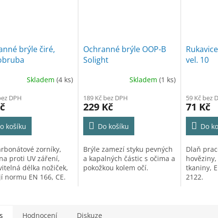
nné brýle čiré,
Ochranné brýle OOP-B
Rukavice
obruba
Solight
vel. 10
Skladem
(4 ks)
Skladem
(1 ks)
bez DPH
189 Kč bez DPH
59 Kč bez 
č
229 Kč
71 Kč
o košíku
Do košíku
Do ko
arbonátové zorníky,
Brýle zamezí styku pevných
Dlaň prac
na proti UV záření,
a kapalných částic s očima a
hověziny,
itelná délka nožiček,
pokožkou kolem očí.
tkaniny, 
jí normu EN 166, CE.
2122.
s
Hodnocení
Diskuze