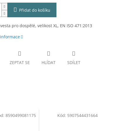
Přidat do košíku
 vesta pro dospělé, velikost XL, EN ISO 471:2013
 informace
ZEPTAT SE
HLÍDAT
SDÍLET
ód:
8590499081175
Kód:
5907544431664