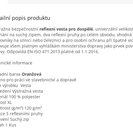
ailní popis produktu
ražná bezpečnostní
reflexní vesta pro dospělé
, univerzální velikos
nání na suchý zipem, dva reflexní pruhy po celém obvodu, vhodná
ovníky na silnici nebo železnici a pro osobní ochranu při špatné vid
vuje všem platným vyhláškám ministerstva dopr
avy jako prvek po
vy. Odpovídá EN ISO 471:2013 platné od 1.1.2016.
nické informace
adní barva
Oranžová
no pro práci ve stavebnictví a dopravě
 výrobku Vesta
edení Výstražná vesta
riál 100 % polyester
kost XL
nost (g/m²) 120 g/m²
ce S reflexními pruhy
vení Suchý zip
ah 1 Kus