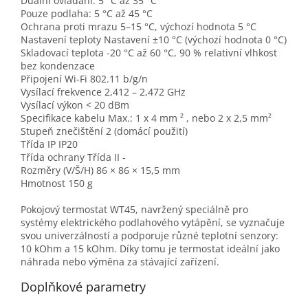
Duální ovládání: 5 °C až 35 °C
Pouze podlaha: 5 °C až 45 °C
Ochrana proti mrazu 5–15 °C, výchozí hodnota 5 °C
Nastavení teploty Nastavení ±10 °C (výchozí hodnota 0 °C)
Skladovací teplota -20 °C až 60 °C, 90 % relativní vlhkost
bez kondenzace
Připojení Wi-Fi 802.11 b/g/n
Vysílací frekvence 2,412 – 2,472 GHz
Vysílací výkon < 20 dBm
Specifikace kabelu Max.: 1 x 4 mm ² , nebo 2 x 2,5 mm²
Stupeň znečištění 2 (domácí použití)
Třída IP IP20
Třída ochrany Třída II -
Rozměry (V/Š/H) 86 × 86 × 15,5 mm
Hmotnost 150 g
Pokojový termostat WT45, navržený speciálně pro
systémy elektrického podlahového vytápění, se vyznačuje
svou univerzálností a podporuje různé teplotní senzory:
10 kOhm a 15 kOhm. Díky tomu je termostat ideální jako
náhrada nebo výměna za stávající zařízení.
Doplňkové parametry