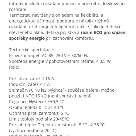
intuitivní lokální ovládání pomocí moderního dotykového
rozhraní.
Termostat, navržený s ohledem na flexibilitu a
energetickou účinnost, podporuje několik režimů
ovládání a zahrnuje inteligentní funkce, jako je detekce
otevřeného okna, dětská pojistka a
režim ECO pro snížení
spotřeby energie
při zachování komfortu.
Technické specifikace:
Provozní napětí AC 85–250 V ~ 50/60 Hz
Spotřeba energie v pohotovostním režimu < 0,5 W
Relé:
Rezistivní zátěž < 16 A
Indukční zátěž < 1 A
Snímač NTC 10 kΩ (výchozí - součástí balení) možno
použít i NTC 15 kΩ (není součástí balení)
Regulace Hysteréze ±0,5 °C
Okolní teplota 0 °C až 40 °C
Ochrana proti zamrznutí 5 °C
Limit teploty podlahy 20-45°C
Rozsah teplot Teplota v místnosti: 5 °C až 35 °C
(výchozí hodnota 20 °C)