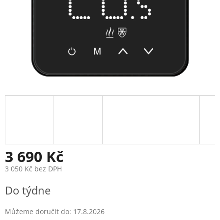
3 690 Kč
3 050 Kč bez DPH
Měrná
Do týdne
cena:
Můžeme doručit do:
17.8.2026