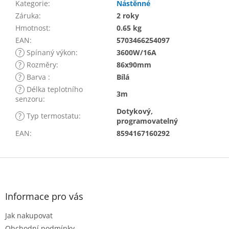
Kategorie
:
Nástěnné
Záruka
:
2 roky
Hmotnost
:
0.65 kg
EAN
:
5703466254097
?
Spínaný výkon
:
3600W/16A
?
Rozměry
:
86x90mm
?
Barva
:
Bílá
?
Délka teplotního
3m
senzoru
:
Dotykový,
?
Typ termostatu
:
programovatelný
EAN
:
8594167160292
Z
á
p
a
Informace pro vás
t
Jak nakupovat
í
Obchodní podmínky