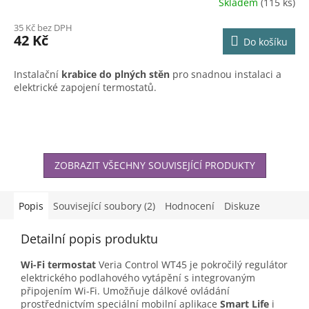
Skladem
(115 ks)
Průměrné
hodnocení
35 Kč bez DPH
produktu
42 Kč
Do košíku
je
4,7
z
Instalační
krabice do plných stěn
pro snadnou instalaci a
5
elektrické zapojení termostatů.
hvězdiček.
ZOBRAZIT VŠECHNY SOUVISEJÍCÍ PRODUKTY
Popis
Související soubory (2)
Hodnocení
Diskuze
Detailní popis produktu
Wi-Fi termostat
Veria Control WT45 je pokročilý regulátor
elektrického podlahového vytápění s integrovaným
připojením Wi-Fi. Umožňuje dálkové ovládání
prostřednictvím speciální mobilní aplikace
Smart Life
i