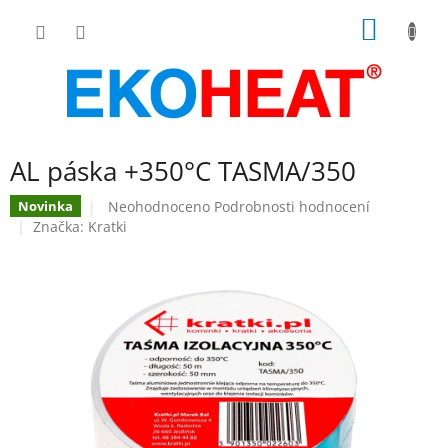
Přejít
NÁKUP
na
obsah
KOŠÍK
AL páska +350°C TASMA/350
Průměrné
Neohodnoceno
Podrobnosti hodnocení
Novinka
hodnocení
Značka:
Kratki
produktu
je
0,0
z
5
hvězdiček.