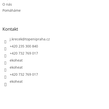
O nás
Pomáháme
Kontakt
j.krecek
@
topenipraha.cz
+420 235 300 840
+420 732 769 017
ekoheat
ekoheat
+420 732 769 017
ekoheat