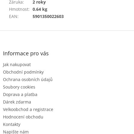
Záruka
:
2 roky
Hmotnost
:
0.64 kg
EAN
:
5901350022603
Z
á
p
a
Informace pro vás
t
Jak nakupovat
í
Obchodní podmínky
Ochrana osobních údajů
Soubory cookies
Doprava a platba
Dárek zdarma
Velkoobchod a registrace
Hodnocení obchodu
Kontakty
Napište nám