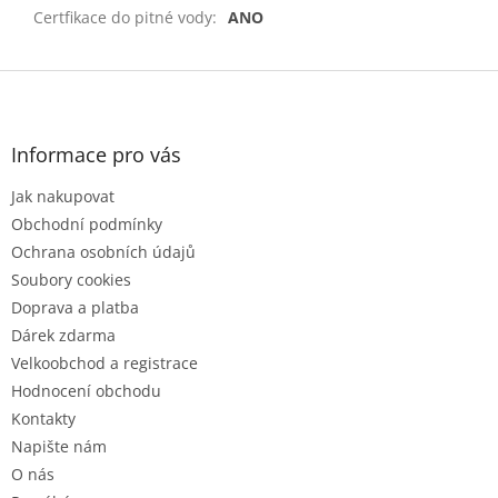
Certfikace do pitné vody
:
ANO
Z
á
p
a
Informace pro vás
t
Jak nakupovat
í
Obchodní podmínky
Ochrana osobních údajů
Soubory cookies
Doprava a platba
Dárek zdarma
Velkoobchod a registrace
Hodnocení obchodu
Kontakty
Napište nám
O nás