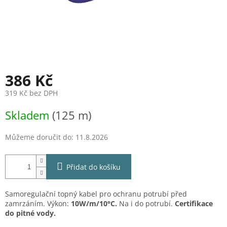
386 Kč
319 Kč bez DPH
Měrná
Skladem
(125 m)
cena:
Můžeme doručit do:
11.8.2026
Přidat do košíku
Samoregulační topný kabel pro ochranu potrubí před
zamrzáním. Výkon:
10W/m/10°C.
Na i do potrubí.
Certifikace
do pitné vody.