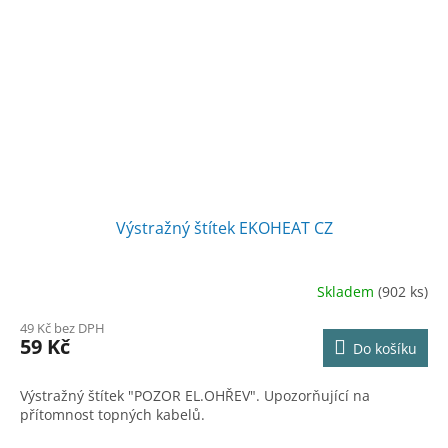
Výstražný štítek EKOHEAT CZ
Skladem
(902 ks)
Průměrné
hodnocení
49 Kč bez DPH
produktu
59 Kč
Do košíku
je
5,0
z
Výstražný štítek "POZOR EL.OHŘEV". Upozorňující na
5
přítomnost topných kabelů.
hvězdiček.