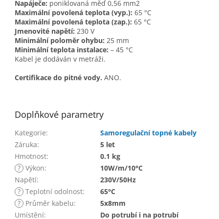
Napáječe:
poniklovaná měď 0,56 mm2
Maximální povolená teplota (vyp.):
65 °C
Maximální povolená teplota (zap.):
65 °C
Jmenovité napětí:
230 V
Minimální poloměr ohybu:
25 mm
Minimální teplota instalace:
– 45 °C
Kabel je dodáván v metráži.
Certifikace do pitné vody.
ANO.
Doplňkové parametry
Kategorie
:
Samoregulační topné kabely
Záruka
:
5 let
Hmotnost
:
0.1 kg
?
Výkon
:
10W/m/10°C
Napětí
:
230V/50Hz
?
Teplotní odolnost
:
65°C
?
Průměr kabelu
:
5x8mm
Umístění
:
Do potrubí i na potrubí