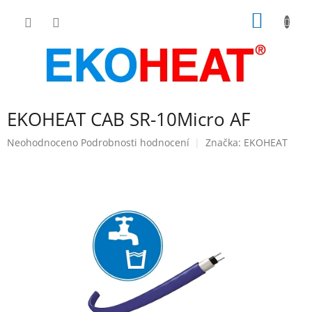
Přejít
NÁKUP
na
obsah
KOŠÍK
EKOHEAT CAB SR-10Micro AF
Průměrné
Neohodnoceno
Podrobnosti hodnocení
Značka:
EKOHEAT
hodnocení
produktu
je
0,0
z
5
hvězdiček.