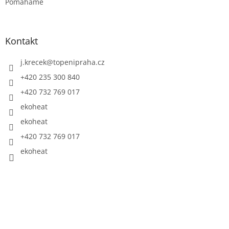
Pomáháme
Kontakt
j.krecek
@
topenipraha.cz
+420 235 300 840
+420 732 769 017
ekoheat
ekoheat
+420 732 769 017
ekoheat