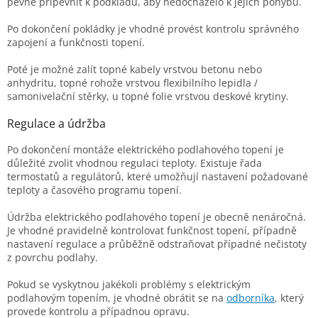
pevně připevnit k podkladu, aby nedocházelo k jejich pohybu.
Po dokončení pokládky je vhodné provést kontrolu správného
zapojení a funkčnosti topení.
Poté je možné zalít topné kabely vrstvou betonu nebo
anhydritu, topné rohože vrstvou flexibilního lepidla /
samonivelační stěrky, u topné folie vrstvou deskové krytiny.
Regulace a údržba
Po dokončení montáže elektrického podlahového topení je
důležité zvolit vhodnou regulaci teploty. Existuje řada
termostatů a regulátorů, které umožňují nastavení požadované
teploty a časového programu topení.
Údržba elektrického podlahového topení je obecně nenáročná.
Je vhodné pravidelně kontrolovat funkčnost topení, případně
nastavení regulace a průběžně odstraňovat případné nečistoty
z povrchu podlahy.
Pokud se vyskytnou jakékoli problémy s elektrickým
podlahovým topením, je vhodné obrátit se na
odborníka
, který
provede kontrolu a případnou opravu.