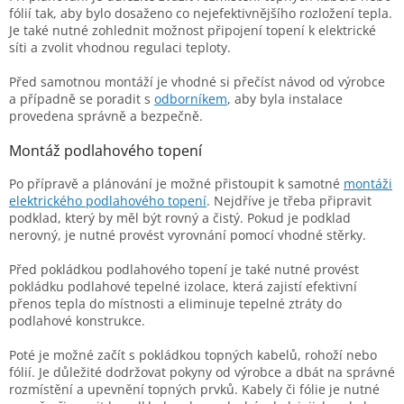
fólií tak, aby bylo dosaženo co nejefektivnějšího rozložení tepla.
Je také nutné zohlednit možnost připojení topení k elektrické
síti a zvolit vhodnou regulaci teploty.
Před samotnou montáží je vhodné si přečíst návod od výrobce
a případně se poradit s
odborníkem
, aby byla instalace
provedena správně a bezpečně.
Montáž podlahového topení
Po přípravě a plánování je možné přistoupit k samotné
montáži
elektrického podlahového topení
. Nejdříve je třeba připravit
podklad, který by měl být rovný a čistý. Pokud je podklad
nerovný, je nutné provést vyrovnání pomocí vhodné stěrky.
Před pokládkou podlahového topení je také nutné provést
pokládku podlahové tepelné izolace, která zajistí efektivní
přenos tepla do místnosti a eliminuje tepelné ztráty do
podlahové konstrukce.
Poté je možné začít s pokládkou topných kabelů, rohoží nebo
fólií. Je důležité dodržovat pokyny od výrobce a dbát na správné
rozmístění a upevnění topných prvků. Kabely či fólie je nutné