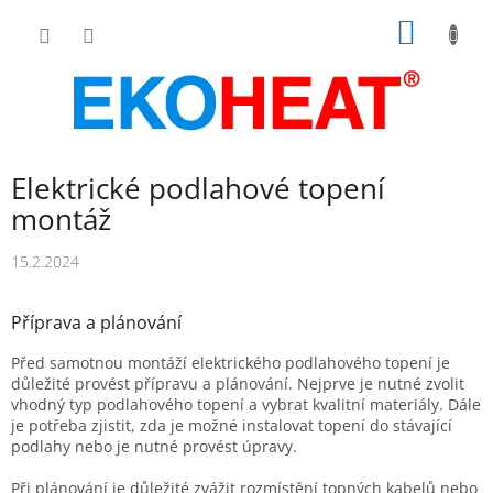
Přejít
NÁKUP
na
obsah
KOŠÍK
Elektrické podlahové topení
montáž
15.2.2024
Příprava a plánování
Před samotnou montáží elektrického podlahového topení je
důležité provést přípravu a plánování. Nejprve je nutné zvolit
vhodný typ podlahového topení a vybrat kvalitní materiály. Dále
je potřeba zjistit, zda je možné instalovat topení do stávající
podlahy nebo je nutné provést úpravy.
Při plánování je důležité zvážit rozmístění topných kabelů nebo