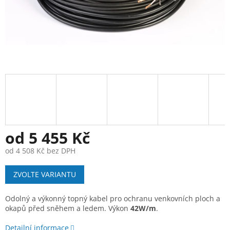
od
5 455 Kč
od
4 508 Kč
bez DPH
Měrná
ZVOLTE VARIANTU
cena:
Odolný a výkonný topný kabel pro ochranu venkovních ploch a
okapů před sněhem a ledem. Výkon
42W/m
.
Detailní informace