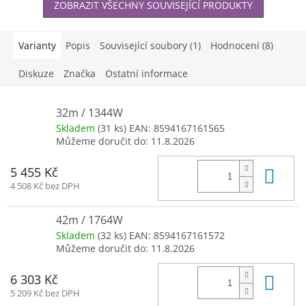
ZOBRAZIT VŠECHNY SOUVISEJÍCÍ PRODUKTY
Varianty
Popis
Související soubory (1)
Hodnocení (8)
Diskuze
Značka
Ostatní informace
32m / 1344W
Skladem
(31 ks)
EAN:
8594167161565
Můžeme doručit do:
11.8.2026
Do 
5 455 Kč
4 508 Kč bez DPH
42m / 1764W
Skladem
(32 ks)
EAN:
8594167161572
Můžeme doručit do:
11.8.2026
Do 
6 303 Kč
5 209 Kč bez DPH