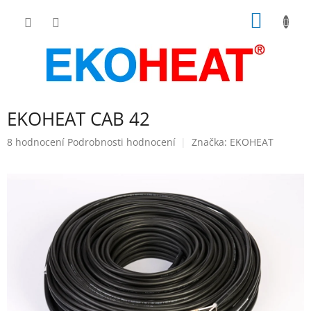
Přejít
NÁKUP
na
obsah
KOŠÍK
EKOHEAT CAB 42
Průměrné
8 hodnocení
Podrobnosti hodnocení
Značka:
EKOHEAT
hodnocení
produktu
je
5,0
z
5
hvězdiček.