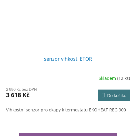
senzor vlhkosti ETOR
Skladem
(12 ks)
Průměrné
hodnocení
2 990 Kč bez DPH
produktu
3 618 Kč
Do košíku
je
4,0
z
Vlhkostní senzor pro okapy k termostatu EKOHEAT REG 900
5
hvězdiček.