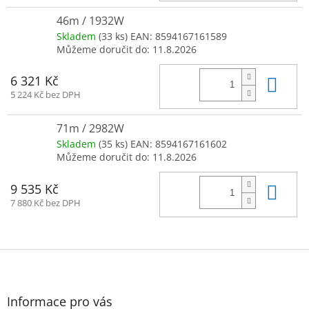
46m / 1932W
Skladem
(33 ks)
EAN:
8594167161589
Můžeme doručit do:
11.8.2026
Do 
6 321 Kč
5 224 Kč bez DPH
71m / 2982W
Skladem
(35 ks)
EAN:
8594167161602
Můžeme doručit do:
11.8.2026
Do 
9 535 Kč
7 880 Kč bez DPH
Z
á
p
a
Informace pro vás