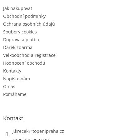
t
Jak nakupovat
í
Obchodní podmínky
Ochrana osobních údajů
Soubory cookies
Doprava a platba
Dárek zdarma
Velkoobchod a registrace
Hodnocení obchodu
Kontakty
Napište nám
O nás
Pomáháme
Kontakt
j.krecek
@
topenipraha.cz