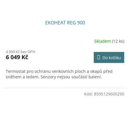
EKOHEAT REG 900
Skladem
(12 ks)
Průměrné
hodnocení
4 999 Kč bez DPH
produktu
6 049 Kč
Do košíku
je
4,8
z
Termostat pro ochranu venkovních ploch a okapů před
5
sněhem a ledem. Senzory nejsou součástí balení.
hvězdiček.
Kód:
8595129600290