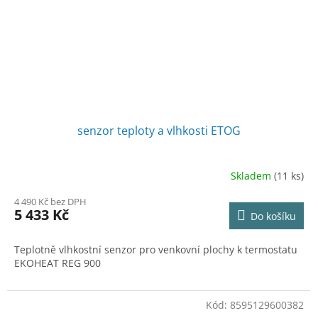
senzor teploty a vlhkosti ETOG
Skladem
(11 ks)
Průměrné
hodnocení
4 490 Kč bez DPH
produktu
5 433 Kč
Do košíku
je
4,0
z
Teplotně vlhkostní senzor pro venkovní plochy k termostatu
5
EKOHEAT REG 900
hvězdiček.
Kód:
8595129600382