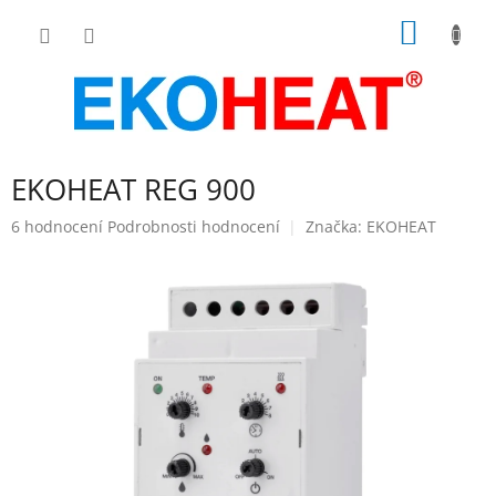
Přejít
NÁKUP
na
obsah
KOŠÍK
EKOHEAT REG 900
Průměrné
6 hodnocení
Podrobnosti hodnocení
Značka:
EKOHEAT
hodnocení
produktu
je
4,8
z
5
hvězdiček.