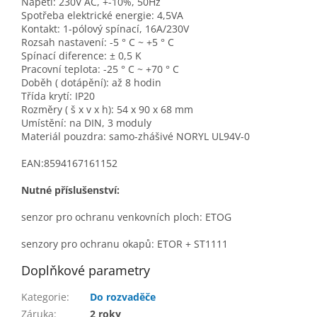
Napětí: 230V AC, +-10%, 50Hz
Spotřeba elektrické energie: 4,5VA
Kontakt: 1-pólový spínací, 16A/230V
Rozsah nastavení: -5 ° C ~ +5 ° C
Spínací diference: ± 0,5 K
Pracovní teplota: -25 ° C ~ +70 ° C
Doběh ( dotápění): až 8 hodin
Třída krytí: IP20
Rozměry ( š x v x h): 54 x 90 x 68 mm
Umístění: na DIN, 3 moduly
Materiál pouzdra: samo-zhášivé NORYL UL94V-0
EAN:8594167161152
Nutné příslušenství:
senzor pro ochranu venkovních ploch: ETOG
senzory pro ochranu okapů: ETOR + ST1111
Doplňkové parametry
Kategorie
:
Do rozvaděče
Záruka
:
2 roky