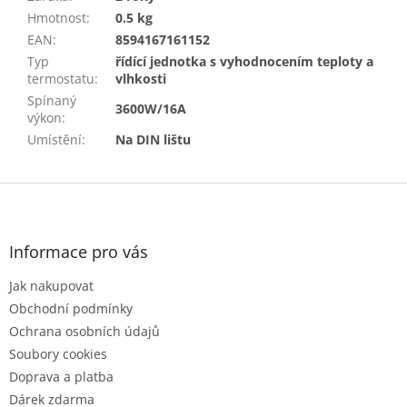
Hmotnost
:
0.5 kg
EAN
:
8594167161152
Typ
řídící jednotka s vyhodnocením teploty a
termostatu
:
vlhkosti
Spínaný
3600W/16A
výkon
:
Umístění
:
Na DIN lištu
Z
á
p
a
Informace pro vás
t
Jak nakupovat
í
Obchodní podmínky
Ochrana osobních údajů
Soubory cookies
Doprava a platba
Dárek zdarma