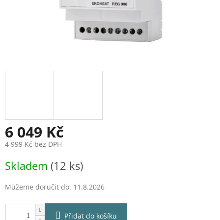
6 049 Kč
4 999 Kč bez DPH
Měrná
Skladem
(12 ks)
cena:
Můžeme doručit do:
11.8.2026
Přidat do košíku