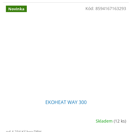
Kód:
8594167163293
Novinka
EKOHEAT WAY 300
Skladem
(12 ks)
Průměrné
hodnocení
od 4 234 Kč bez DPH