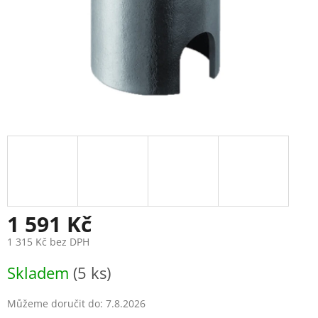
1 591 Kč
1 315 Kč bez DPH
Měrná
Skladem
(5 ks)
cena:
Můžeme doručit do:
7.8.2026