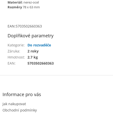
Materiál:
nerez-ocel
Rozměry
78 x 63 mm
EAN:
5703502660363
Doplňkové parametry
Kategorie
:
Do rozvaděče
Záruka
:
2 roky
Hmotnost
:
2.7 kg
EAN
:
5703502660363
Z
á
p
a
Informace pro vás
t
Jak nakupovat
í
Obchodní podmínky