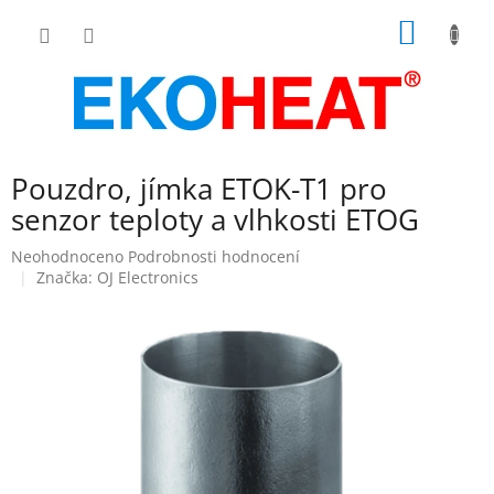
Přejít
NÁKUP
na
obsah
KOŠÍK
Pouzdro, jímka ETOK-T1 pro
senzor teploty a vlhkosti ETOG
Průměrné
Neohodnoceno
Podrobnosti hodnocení
hodnocení
Značka:
OJ Electronics
produktu
je
0,0
z
5
hvězdiček.