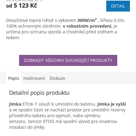
produktu
5 123 Kč
od
DETAIL
je
4,2
z
Dvoužilová topná rohož s výkonem
300W/m²
, šířkou 0,5m,
5
100% ochranným stíněním,
v robustním provedení,
je
hvězdiček.
určena pro ochranu vjezdů a chodníků před sněhem a
ledem.
ZOBRAZIT VŠECHNY SOUVISEJÍCÍ PRODUKTY
Popis
Hodnocení
Diskuze
Detailní popis produktu
Jímka
ETOK-T slouží k umístění do betonu.
Jímka je vyšší
a ve spodní části se nachází prostor pro umístění rezervy
přívodního kabelu pro vyjmutí, nabo výměnu
senzoru. Senzor ETOG má spodní vývod pro snadnou
instalaci do jímky.