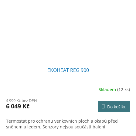
EKOHEAT REG 900
Skladem
(12 ks)
Průměrné
hodnocení
4 999 Kč bez DPH
produktu
6 049 Kč
Do košíku
je
4,8
z
Termostat pro ochranu venkovních ploch a okapů před
5
sněhem a ledem. Senzory nejsou součástí balení.
hvězdiček.