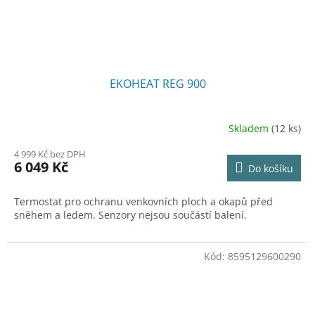
EKOHEAT REG 900
Skladem
(12 ks)
Průměrné
hodnocení
4 999 Kč bez DPH
produktu
6 049 Kč
Do košíku
je
4,8
z
Termostat pro ochranu venkovních ploch a okapů před
5
sněhem a ledem. Senzory nejsou součástí balení.
hvězdiček.
Kód:
8595129600290