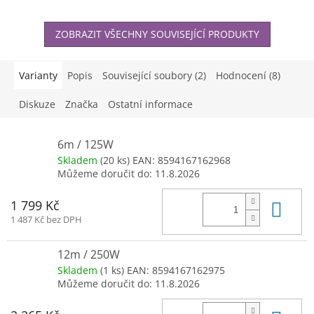
ZOBRAZIT VŠECHNY SOUVISEJÍCÍ PRODUKTY
Varianty
Popis
Související soubory (2)
Hodnocení (8)
Diskuze
Značka
Ostatní informace
6m / 125W
Skladem
(20 ks)
EAN:
8594167162968
Můžeme doručit do:
11.8.2026
Do 
1 799 Kč
1 487 Kč bez DPH
12m / 250W
Skladem
(1 ks)
EAN:
8594167162975
Můžeme doručit do:
11.8.2026