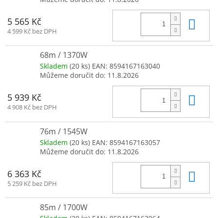
Do 
5 565 Kč
4 599 Kč bez DPH
68m / 1370W
Skladem
(20 ks)
EAN:
8594167163040
Můžeme doručit do:
11.8.2026
Do 
5 939 Kč
4 908 Kč bez DPH
76m / 1545W
Skladem
(20 ks)
EAN:
8594167163057
Můžeme doručit do:
11.8.2026
Do 
6 363 Kč
5 259 Kč bez DPH
85m / 1700W