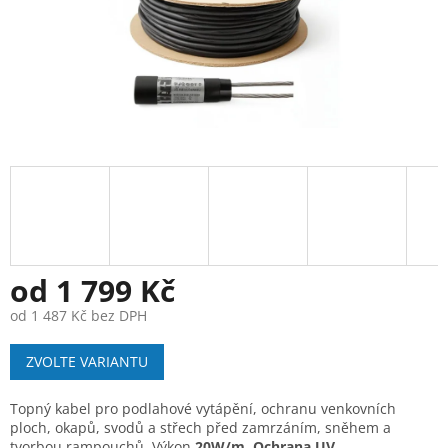
od
1 799 Kč
od
1 487 Kč
bez DPH
Měrná
ZVOLTE VARIANTU
cena:
Topný kabel pro podlahové vytápění, ochranu venkovních
ploch, okapů, svodů a střech před zamrzáním, sněhem a
tvorbou rampouchů. Výkon
20W/m. Ochrana UV.