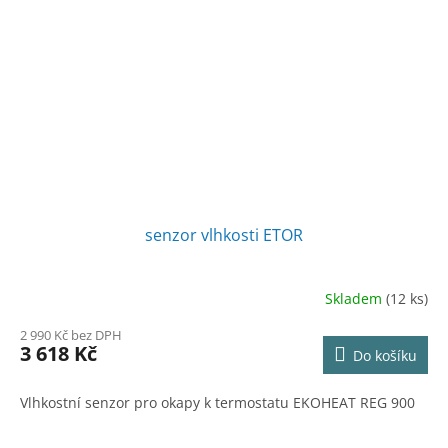
senzor vlhkosti ETOR
Skladem
(12 ks)
Průměrné
hodnocení
2 990 Kč bez DPH
produktu
3 618 Kč
Do košíku
je
4,0
z
Vlhkostní senzor pro okapy k termostatu EKOHEAT REG 900
5
hvězdiček.