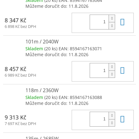
Skladem
(20 ks)
EAN:
8594167163064
Můžeme doručit do:
11.8.2026
Do 
8 347 Kč
6 898 Kč bez DPH
101m / 2040W
Skladem
(20 ks)
EAN:
8594167163071
Můžeme doručit do:
11.8.2026
Do 
8 457 Kč
6 989 Kč bez DPH
118m / 2360W
Skladem
(20 ks)
EAN:
8594167163088
Můžeme doručit do:
11.8.2026
Do 
9 313 Kč
7 697 Kč bez DPH
135m / 2685W