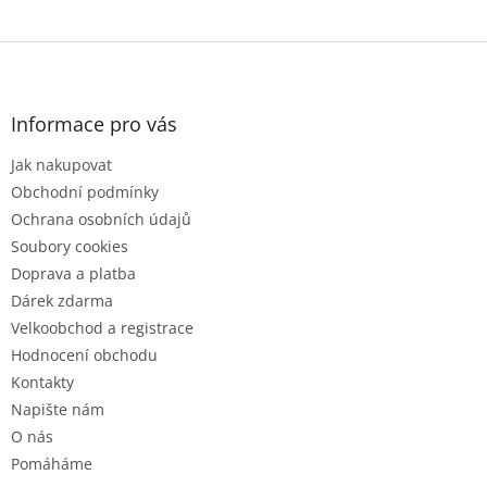
Z
á
p
a
Informace pro vás
t
Jak nakupovat
í
Obchodní podmínky
Ochrana osobních údajů
Soubory cookies
Doprava a platba
Dárek zdarma
Velkoobchod a registrace
Hodnocení obchodu
Kontakty
Napište nám
O nás
Pomáháme