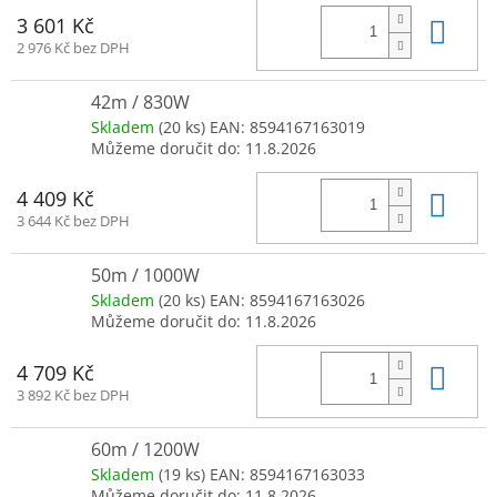
Do 
3 601 Kč
2 976 Kč bez DPH
42m / 830W
Skladem
(20 ks)
EAN:
8594167163019
Můžeme doručit do:
11.8.2026
Do 
4 409 Kč
3 644 Kč bez DPH
50m / 1000W
Skladem
(20 ks)
EAN:
8594167163026
Můžeme doručit do:
11.8.2026
Do 
4 709 Kč
3 892 Kč bez DPH
60m / 1200W
Skladem
(19 ks)
EAN:
8594167163033
Můžeme doručit do:
11.8.2026