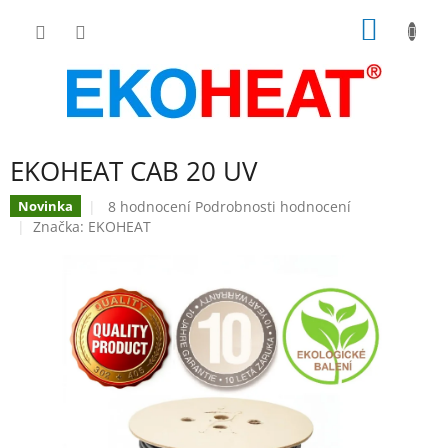
Přejít
NÁKUP
na
obsah
KOŠÍK
EKOHEAT CAB 20 UV
Průměrné
8 hodnocení
Podrobnosti hodnocení
Novinka
hodnocení
Značka:
EKOHEAT
produktu
je
5,0
z
5
hvězdiček.