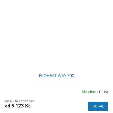
EKOHEAT WAY 300
Skladem
(12 ks)
Průměrné
hodnocení
od 4 234 Kč bez DPH
produktu
5 123 Kč
od
DETAIL
je
4,2