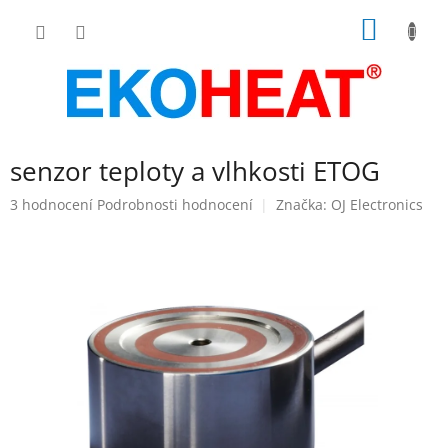
Přejít
NÁKUP
na
obsah
KOŠÍK
senzor teploty a vlhkosti ETOG
Průměrné
3 hodnocení
Podrobnosti hodnocení
Značka:
OJ Electronics
hodnocení
produktu
je
4,0
z
5
hvězdiček.