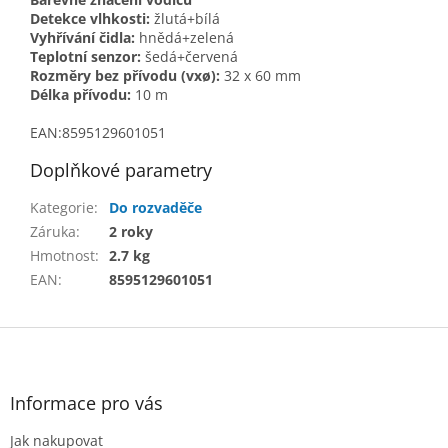
Detekce vlhkosti:
žlutá+bílá
Vyhřívání čidla:
hnědá+zelená
Teplotní senzor:
šedá+červená
Rozměry bez přívodu (vxø):
32 x 60 mm
Délka přívodu:
10 m
EAN:8595129601051
Doplňkové parametry
Kategorie
:
Do rozvaděče
Záruka
:
2 roky
Hmotnost
:
2.7 kg
EAN
:
8595129601051
Z
á
p
a
Informace pro vás
t
Jak nakupovat
í