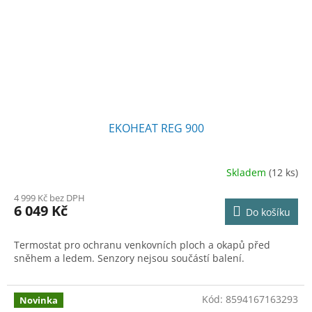
EKOHEAT REG 900
Skladem
(12 ks)
Průměrné
hodnocení
4 999 Kč bez DPH
produktu
6 049 Kč
Do košíku
je
4,8
z
Termostat pro ochranu venkovních ploch a okapů před
5
sněhem a ledem. Senzory nejsou součástí balení.
hvězdiček.
Kód:
8594167163293
Novinka