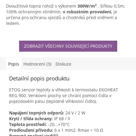
z
Dvoužilová topná rohož s výkonem
300W/m²
, šířkou 0,5m,
5
100% ochranným stíněním,
v robustním provedení,
je
hvězdiček.
určena pro ochranu vjezdů a chodníků před sněhem a
ledem.
ZOBRAZIT VŠECHNY SOUVISEJÍCÍ PRODUKTY
Popis
Hodnocení (3)
Diskuze
Detailní popis produktu
ETOG senzor teploty a vlhkosti k termostatu EKOHEAT
REG 900. Venkovní plochy se chrání pomocí čidla v
pojezdovém pásu (teplotně vlhkostní čidlo).
Napájení topných odporů:
24 V / 2 W
Krytí / třída ochrany:
IP 68 / II
Teplota prostředí:
-20...+70°C
Prodloužení přívodu:
6 x 1 mm2; Rmax = 10 Ω
Barevné značení vodičů