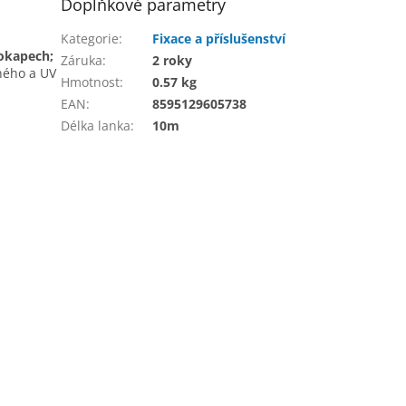
Doplňkové parametry
Kategorie
:
Fixace a příslušenství
 okapech;
Záruka
:
2 roky
ného a UV
Hmotnost
:
0.57 kg
EAN
:
8595129605738
Délka lanka
:
10m