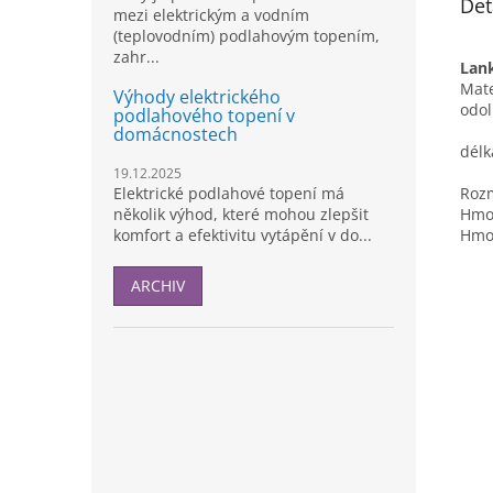
Det
mezi elektrickým a vodním
(teplovodním) podlahovým topením,
zahr...
Lank
Mate
Výhody elektrického
odol
podlahového topení v
domácnostech
délk
19.12.2025
Elektrické podlahové topení má
Rozm
několik výhod, které mohou zlepšit
Hmot
komfort a efektivitu vytápění v do...
Hmot
ARCHIV