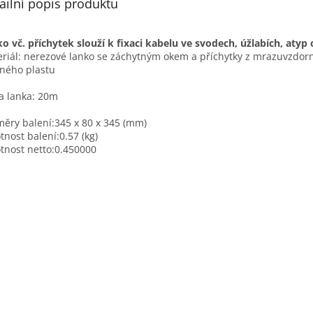
ailní popis produktu
o vč. příchytek slouží k fixaci kabelu ve svodech, úžlabích, atyp
riál: nerezové lanko se záchytným okem a příchytky z mrazuvzdor
ného plastu
a lanka: 20m
ěry balení:345 x 80 x 345 (mm)
nost balení:0.57 (kg)
nost netto:0.450000