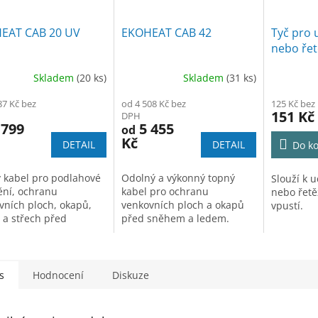
EAT CAB 20 UV
EKOHEAT CAB 42
Tyč pro 
nebo ře
Skladem
(20 ks)
Skladem
(31 ks)
ěrné
Průměrné
cení
hodnocení
87 Kč bez
od 4 508 Kč bez
125 Kč bez
ktu
produktu
151 Kč
DPH
je
 799
5 455
od
5,0
Kč
DETAIL
DETAIL
Do ko
z
5
iček.
hvězdiček.
 kabel pro podlahové
Odolný a výkonný topný
Slouží k 
ění, ochranu
kabel pro ochranu
nebo řet
vních ploch, okapů,
venkovních ploch a okapů
vpustí.
 a střech před
před sněhem a ledem.
áním, sněhem a
Výkon
42W/m
.
ou rampouchů. Výkon
. Ochrana UV.
s
Hodnocení
Diskuze