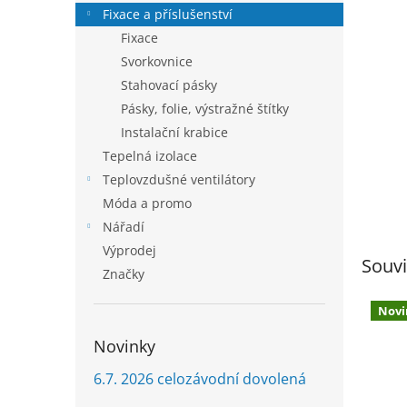
n
Fixace a příslušenství
e
Fixace
l
Svorkovnice
Stahovací pásky
Pásky, folie, výstražné štítky
Instalační krabice
Tepelná izolace
Teplovzdušné ventilátory
Móda a promo
Nářadí
Výprodej
Souvi
Značky
Novi
Novinky
6.7. 2026 celozávodní dovolená