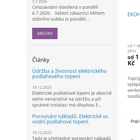
3.7.2026
Celozávodní dovolená v pondělí
6.7.2026: Vážení zákazníci během
EKOH
státního svátku (v pondělí...
ARCHIV
Prům
hodno
od 1 4
produ
DPH
je
1
od
5,0
Články
Kč
z
Údržba a životnost elektrického
5
podlahového topení
hvězd
Topný
vytáp
19.12.2025
venko
Elektrické podlahové topení je obecně
svodů
velmi nenáročné na údržbu a při
zamrz
správné instalaci má dlouhou ž...
tvorb
20W/m
Porovnání nákladů: Elektrické vs.
vodní podlahové topení.
Popi
19.12.2025
Tady je přehledné porovnání nákladů