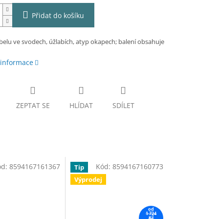
Přidat do košíku
belu ve svodech, úžlabích, atyp okapech; balení obsahuje
 informace
ZEPTAT SE
HLÍDAT
SDÍLET
ód:
8594167161367
Kód:
8594167160773
Tip
Výprodej
od
1 724
Kč