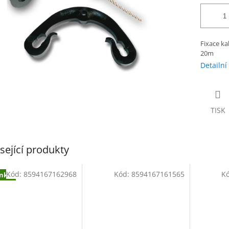
Fixace ka
20m
Detailní
TISK
sející produkty
Kód:
8594167162968
Kód:
8594167161565
K
nka