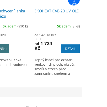
až
–30 %
uchycení lanka
EKOHEAT CAB 20 UV OLD
tězu
Skladem
(990 ks)
Skladem
(8 ks)
 DPH
od 1 425 Kč bez
DPH
1 724
od
Kč
DETAIL
šíku
Topný kabel pro ochranu
uchycení lanka
venkovních ploch, okapů,
ězu nad svodovou
svodů a střech před
zamrzáním, sněhem a
tvorbou rampouchů. Výkon
20W/m. Ochrana UV.