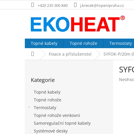
Přejít
+420 235 300 840
j.krecek@topenipraha.cz
na
obsah
Topné kabely
Topné rohože
Termostaty
Domů
Fixace a příslušenství
SYFOK-P/20m (l
P
SYF
o
Přeskočit
s
Kategorie
Průměr
Neoho
kategorie
t
hodnoc
r
produk
Topné kabely
a
je
Topné rohože
n
0,0
Termostaty
z
n
5
í
Topné rohože venkovní
hvězdič
p
Samoregulační topné kabely
a
Systémové desky