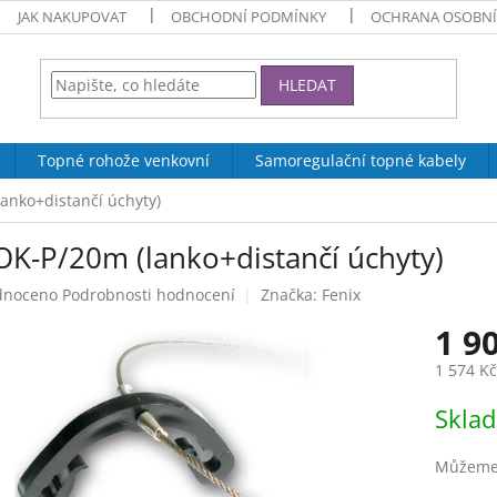
JAK NAKUPOVAT
OBCHODNÍ PODMÍNKY
OCHRANA OSOBNÍ
HLEDAT
Topné rohože venkovní
Samoregulační topné kabely
anko+distančí úchyty)
OK-P/20m (lanko+distančí úchyty)
né
dnoceno
Podrobnosti hodnocení
Značka:
Fenix
ení
1 9
tu
1 574 K
Měrná
Skla
cena:
ek.
Můžeme 