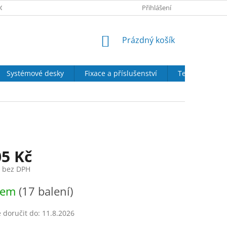
CH ÚDAJŮ
SOUBORY COOKIES
DOPRAVA A PLATBA
Přihlášení
DÁRE
NÁKUPNÍ
Prázdný košík
KOŠÍK
Systémové desky
Fixace a příslušenství
Tepelná izola
05 Kč
č bez DPH
dem
(17 balení)
doručit do:
11.8.2026