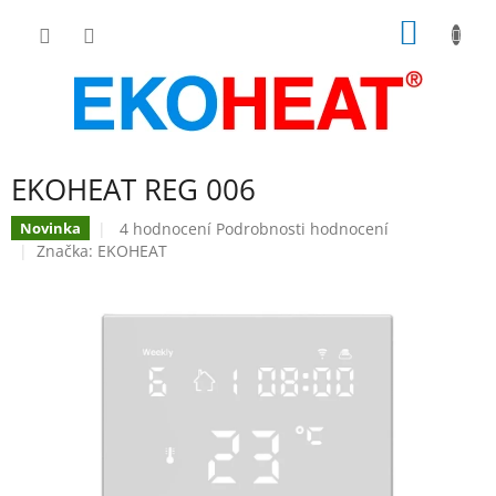
Přejít
NÁKUP
na
obsah
KOŠÍK
EKOHEAT REG 006
Průměrné
4 hodnocení
Podrobnosti hodnocení
Novinka
hodnocení
Značka:
EKOHEAT
produktu
je
5,0
z
5
hvězdiček.