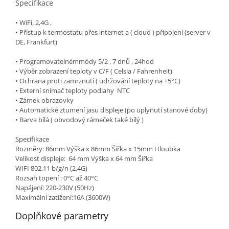
Specifikace
• WiFi, 2,4G ,
• Přístup k termostatu přes internet a ( cloud ) připojení (server v
DE, Frankfurt)
• Programovatelnémmódy 5/2 , 7 dnů , 24hod
• Výběr zobrazení teploty v C/F ( Celsia / Fahrenheit)
• Ochrana proti zamrznutí ( udržování teploty na +5°C)
• Externí snímač teploty podlahy NTC
• Zámek obrazovky
• Automatické ztumení jasu displeje (po uplynutí stanové doby)
• Barva bílá ( obvodový rámeček také bílý )
Specifikace
Rozměry: 86mm Výška x 86mm Šířka x 15mm Hloubka
Velikost displeje: 64 mm Výška x 64 mm Šířka
WIFI 802.11 b/g/n (2.4G)
Rozsah topení : 0°C až 40°C
Napájení: 220-230V (50Hz)
Maximální zatížení:16A (3600W)
Doplňkové parametry