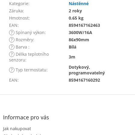
Kategorie
:
Nástěnné
Záruka
:
2 roky
Hmotnost
:
0.65 kg
EAN
:
8594167162463
?
Spínaný výkon
:
3600W/16A
?
Rozměry
:
86x90mm
?
Barva
:
Bílá
?
Délka teplotního
3m
senzoru
:
Dotykový,
?
Typ termostatu
:
programovatelný
EAN
:
8594167160292
Z
á
p
a
Informace pro vás
t
Jak nakupovat
í