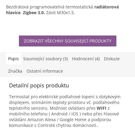
Bezdrátová programovatelná termostatická
radiátorová
hlavice
.
Zigbee 3.0.
Závit M30x1,5.
ZOBRAZIT VŠECHNY SOUVISEJÍCÍ PRODUKTY
Popis
Související soubory (3)
Hodnocení (4)
Diskuze
Značka
Ostatní informace
Detailní popis produktu
Termostat pro elektrické podlahové topení s dotykovým
displejem, snímáním teploty prostoru vč. podlahového
teplotního senzoru. Možnost ovládani přes
WIFI
z
mobilního telefonu ( Android / iOS ) nebo přes hlasové
ovládání Amazon Alexa / Google Home a podporou
komunikace s Control4 chytrou domácnosti..