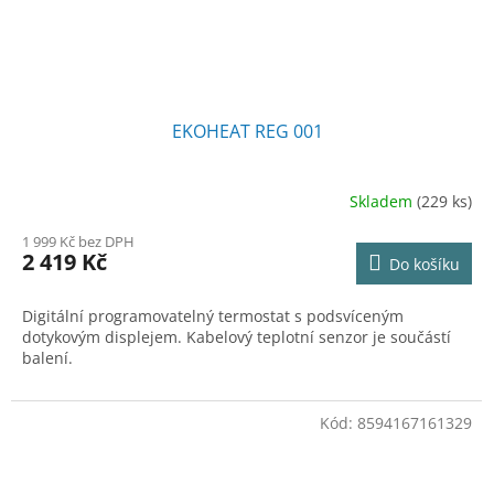
EKOHEAT REG 001
Skladem
(229 ks)
Průměrné
hodnocení
1 999 Kč bez DPH
produktu
2 419 Kč
Do košíku
je
4,9
z
Digitální programovatelný termostat s podsvíceným
5
dotykovým displejem. Kabelový teplotní senzor je součástí
hvězdiček.
balení.
Kód:
8594167161329