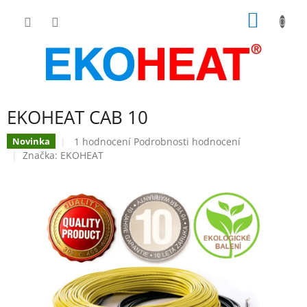
Přejít
NÁKUP
na
obsah
KOŠÍK
EKOHEAT CAB 10
Průměrné
1 hodnocení
Podrobnosti hodnocení
Novinka
hodnocení
Značka:
EKOHEAT
produktu
je
5,0
z
5
hvězdiček.