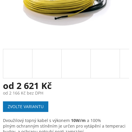
od
2 621 Kč
od
2 166 Kč
bez DPH
Měrná
ZVOLTE VARIANTU
cena:
Dvoužilový topný kabel s výkonem
10W/m
a 100%
plným ochranným stíněním je určen pro vytápění a temperaci
budov, a ochranu potrubí proti zamrzání.