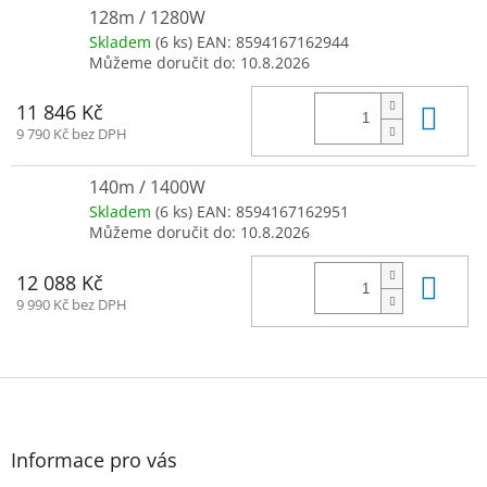
128m / 1280W
Skladem
(6 ks)
EAN:
8594167162944
Můžeme doručit do:
10.8.2026
Do 
11 846 Kč
9 790 Kč bez DPH
140m / 1400W
Skladem
(6 ks)
EAN:
8594167162951
Můžeme doručit do:
10.8.2026
Do 
12 088 Kč
9 990 Kč bez DPH
Z
á
p
a
Informace pro vás
t