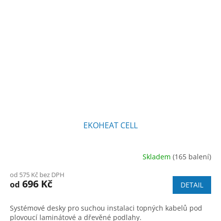
EKOHEAT CELL
Skladem
(165 balení)
Průměrné
hodnocení
od 575 Kč bez DPH
produktu
696 Kč
od
DETAIL
je
5,0
z
Systémové desky pro suchou instalaci topných kabelů pod
5
plovoucí laminátové a dřevěné podlahy.