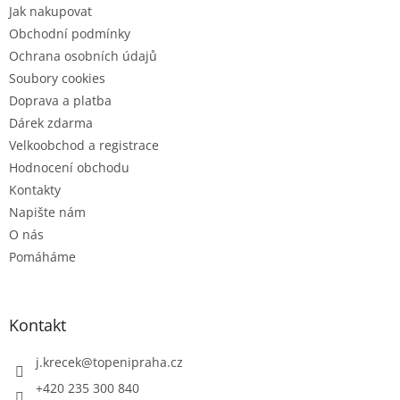
Jak nakupovat
í
Obchodní podmínky
Ochrana osobních údajů
Soubory cookies
Doprava a platba
Dárek zdarma
Velkoobchod a registrace
Hodnocení obchodu
Kontakty
Napište nám
O nás
Pomáháme
Kontakt
j.krecek
@
topenipraha.cz
+420 235 300 840