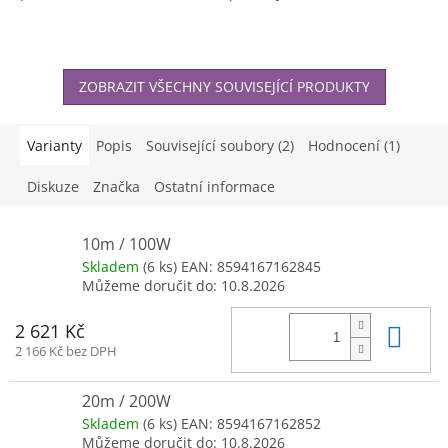
hvězdiček.
ZOBRAZIT VŠECHNY SOUVISEJÍCÍ PRODUKTY
Varianty
Popis
Související soubory (2)
Hodnocení (1)
Diskuze
Značka
Ostatní informace
10m / 100W
Skladem
(6 ks)
EAN:
8594167162845
Můžeme doručit do:
10.8.2026
Do 
2 621 Kč
2 166 Kč bez DPH
20m / 200W
Skladem
(6 ks)
EAN:
8594167162852
Můžeme doručit do:
10.8.2026