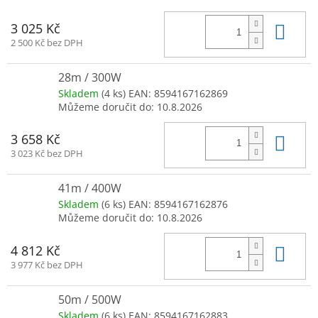
Do 
3 025 Kč
2 500 Kč bez DPH
28m / 300W
Skladem
(4 ks)
EAN:
8594167162869
Můžeme doručit do:
10.8.2026
Do 
3 658 Kč
3 023 Kč bez DPH
41m / 400W
Skladem
(6 ks)
EAN:
8594167162876
Můžeme doručit do:
10.8.2026
Do 
4 812 Kč
3 977 Kč bez DPH
50m / 500W
Skladem
(6 ks)
EAN:
8594167162883